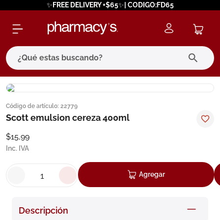
✨FREE DELIVERY +$65✨| CODIGO:FD65
¿Qué estas buscando?
términos más buscados
Código de artículo
:
22779
1
.
eucerin
Scott emulsion cereza 400ml
2
.
protector solar
$
15
,
99
3
.
pilexil
Inc. IVA
4
.
bioderma
Agregar
5
.
cerave
6
.
megacistin
Descripción
7
.
degraler