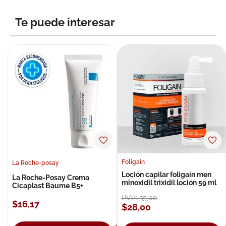
Te puede interesar
Foligain
La Roche-posay
Loción capilar foligain men
La Roche-Posay Crema
minoxidil trixidil loción 59 ml
Cicaplast Baume B5+
PVP:
35
,
00
$
16
,
17
$
28
,
00