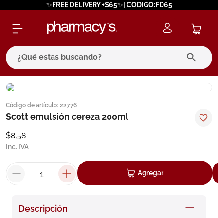
✨FREE DELIVERY +$65✨| CODIGO:FD65
¿Qué estas buscando?
términos más buscados
Código de artículo
:
22776
1
.
eucerin
Scott emulsión cereza 200ml
2
.
protector solar
$
8
,
58
3
.
bioderma
Inc. IVA
4
.
pilexil
Agregar
5
.
cerave
6
.
degraler
Descripción
7
.
megacistin