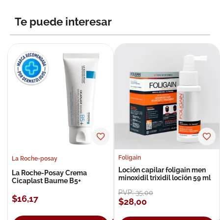
Te puede interesar
Foligain
La Roche-posay
Loción capilar foligain men
La Roche-Posay Crema
minoxidil trixidil loción 59 ml
Cicaplast Baume B5+
PVP:
35
,
00
$
16
,
17
$
28
,
00