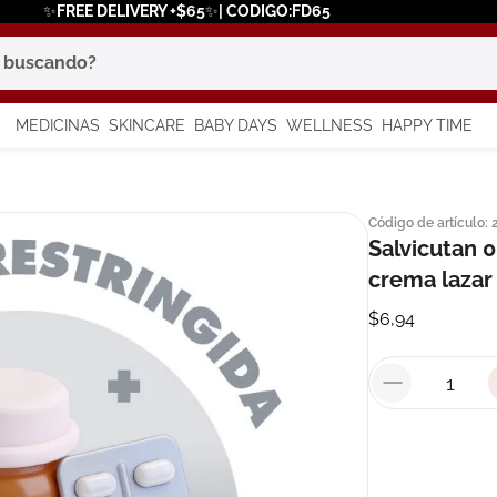
✨FREE DELIVERY +$65✨| CODIGO:FD65
scando?
MEDICINAS
SKINCARE
BABY DAYS
WELLNESS
HAPPY TIME
os más buscados
Código de artículo
:
 solar
Salvicutan 0
a
crema lazar
$
6
,
94
say