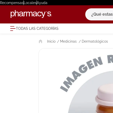
Recompensas
Locales
Ayuda
¿Qué estas bu
TODAS LAS CATEGORÍAS
términ
Medicinas
Dermatológicos
1
.
eucerin
2
.
protector
3
.
bioderm
4
.
pilexil
5
.
cerave
6
.
degraler
7
.
isdin
8
.
roche po
9
.
nivea