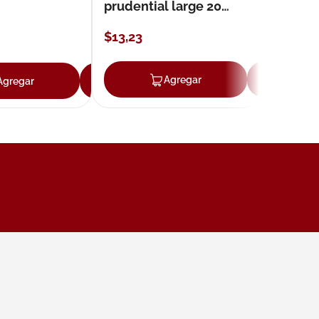
prudential large 20
unidades
$
13
,
23
ar
Agregar
Ag
Agregar
Agregar