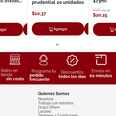
 trixidil
473ml
prudential 20 unidades
PVP:
25
,
31
$
10
,
37
$
20
,
25
Agregar
Agreg
egar
Agregar
Retiro en
Envíos en
Programa tu
Descuentos
tienda
pedido
60 minutos
todos los días
sin costo
frecuente
Quienes Somos
Nosotros
Trabaja con nosotros
Grupo Difare
Locales
Términos y Condiciones