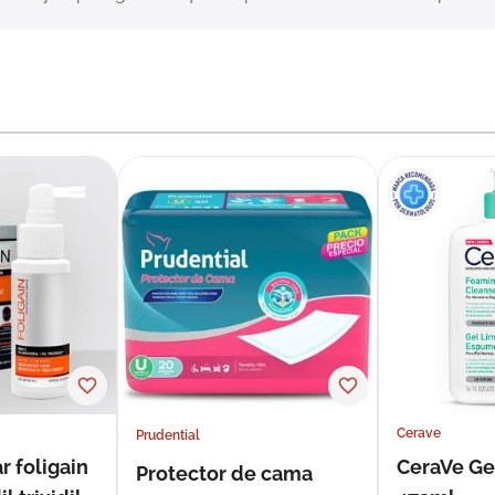
Cerave
Prudential
r foligain
CeraVe Ge
Protector de cama