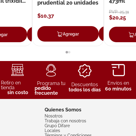
 trixidil
473ml
prudential 20 unidades
PVP:
25
,
31
$
10
,
37
$
20
,
25
Agregar
Agreg
egar
Agregar
Retiro en
Envíos en
Programa tu
Descuentos
tienda
pedido
60 minutos
todos los días
sin costo
frecuente
Quienes Somos
Nosotros
Trabaja con nosotros
Grupo Difare
Locales
Términos y Condiciones