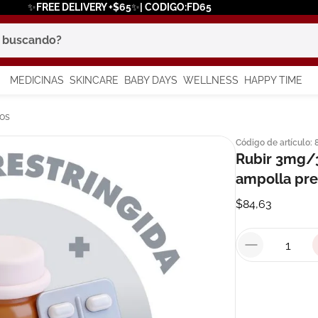
✨FREE DELIVERY +$65✨| CODIGO:FD65
scando?
MEDICINAS
SKINCARE
BABY DAYS
WELLNESS
HAPPY TIME
os más buscados
os
Código de artículo
:
 solar
Rubir 3mg/
a
ampolla pre
$
84
,
63
say