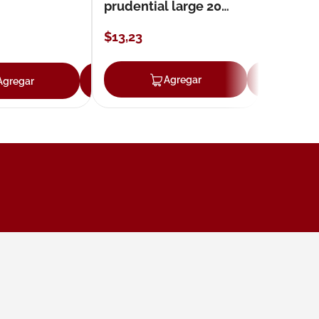
prudential large 20
unidades
$
13
,
23
ar
Agregar
Ag
Agregar
Agregar