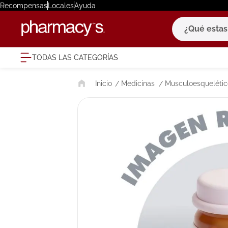
Recompensas
Locales
Ayuda
¿Qué estas bu
TODAS LAS CATEGORÍAS
términ
Medicinas
Musculoesquelétic
1
.
eucerin
2
.
protector
3
.
bioderm
4
.
pilexil
5
.
cerave
6
.
degraler
7
.
isdin
8
.
roche po
9
.
nivea