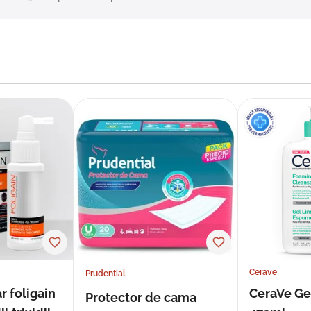
Cerave
Prudential
r foligain
CeraVe Ge
Protector de cama