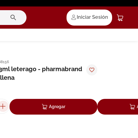
Iniciar Sesión
88156
3ml leterago - pharmabrand
llena
Agregar