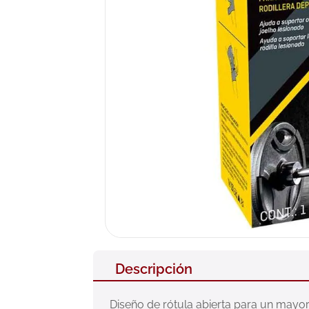
10
.
pañales
Descripción
Diseño de rótula abierta para un mayor s