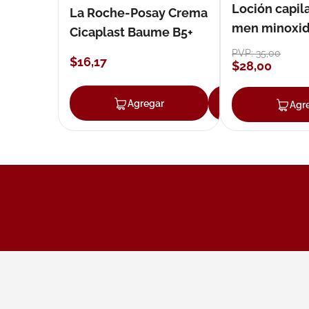
Loción capila
La Roche-Posay Crema
men minoxidil
Cicaplast Baume B5+
loción 59 ml
PVP:
35
,
00
$
16
,
17
$
28
,
00
Agregar
Agregar
Agr