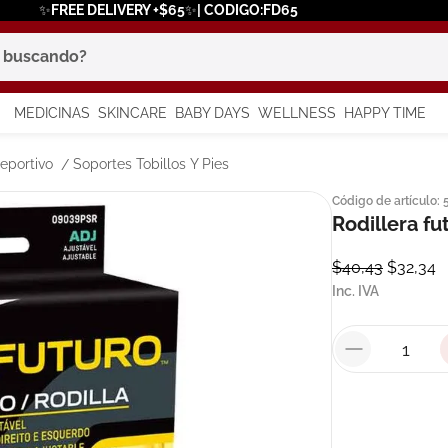
✨FREE DELIVERY +$65✨| CODIGO:FD65
scando?
MEDICINAS
SKINCARE
BABY DAYS
WELLNESS
HAPPY TIME
os más buscados
eportivo
Soportes Tobillos Y Pies
Código de artículo
:
 solar
Rodillera fu
a
$
40
,
43
$
32
,
34
Inc. IVA
say