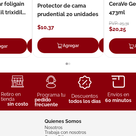
r foligain
CeraVe Ge
Protector de cama
 trixidil
473ml
prudential 20 unidades
PVP:
25
,
31
$
10
,
37
$
20
,
25
Agregar
Agreg
egar
Agregar
Retiro en
Envíos en
Programa tu
Descuentos
tienda
pedido
60 minutos
todos los días
sin costo
frecuente
Quienes Somos
Nosotros
Trabaja con nosotros