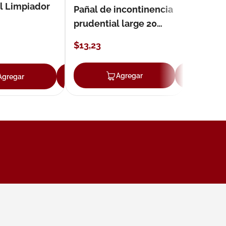
l Limpiador
Pañal de incontinencia
prudential large 20
unidades
$
13
,
23
ar
Agregar
Ag
Agregar
Agregar