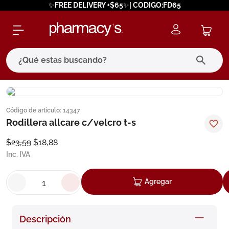
✨FREE DELIVERY +$65✨| CODIGO:FD65
¿Qué estas buscando?
términos más buscados
Código de artículo
:
14347
1
.
eucerin
Rodillera allcare c/velcro t-s
2
.
protector solar
$
23
,
59
$
18
,
88
3
.
bioderma
Inc. IVA
4
.
pilexil
Agregar
5
.
cerave
6
.
degraler
Descripción
7
.
isdin