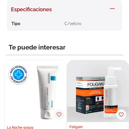
8
.
roche posay
Especificaciones
9
.
megacistin
Tipo
C/velcro
10
.
pañales
Te puede interesar
Foligain
La Roche-posay