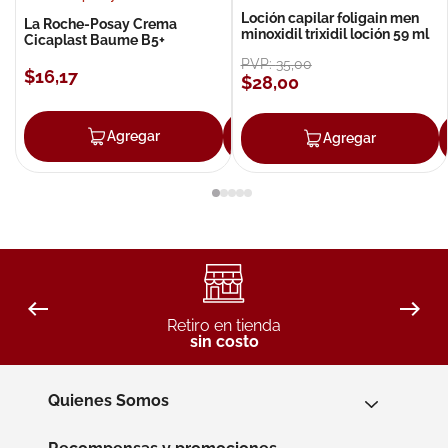
Loción capilar foligain men
La Roche-Posay Crema
minoxidil trixidil loción 59 ml
Cicaplast Baume B5+
PVP:
35
,
00
$
16
,
17
$
28
,
00
Agregar
Agregar
Agregar
Retiro en tienda
sin costo
Quienes Somos