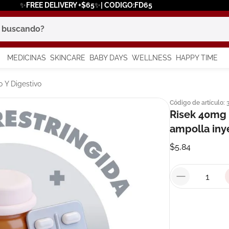
✨FREE DELIVERY +$65✨| CODIGO:FD65
scando?
MEDICINAS
SKINCARE
BABY DAYS
WELLNESS
HAPPY TIME
os más buscados
 Y Digestivo
Código de artículo
:
 solar
Risek 40mg 
a
ampolla iny
$
5
,
84
say
in