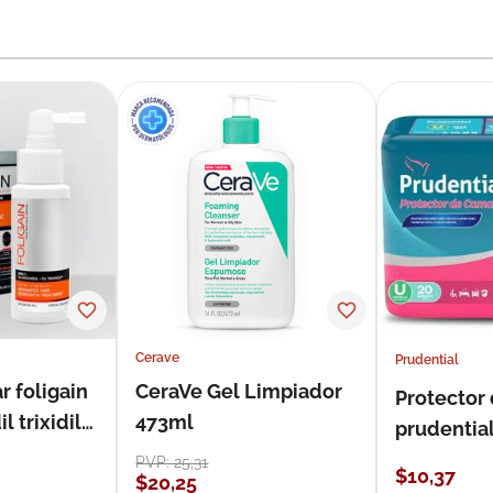
Cerave
Prudential
r foligain
CeraVe Gel Limpiador
Protector
 trixidil
473ml
prudentia
PVP:
25
,
31
$
10
,
37
$
20
,
25