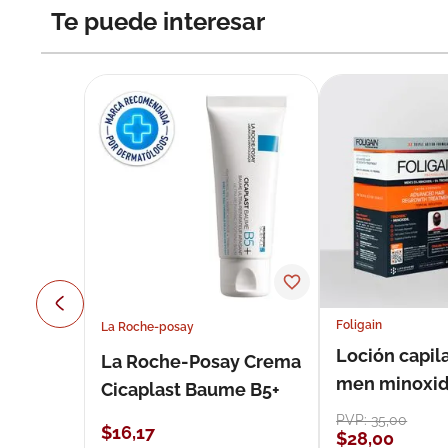
Te puede interesar
Foligain
La Roche-posay
Loción capila
La Roche-Posay Crema
men minoxidil
Cicaplast Baume B5+
loción 59 ml
PVP:
35
,
00
$
16
,
17
$
28
,
00