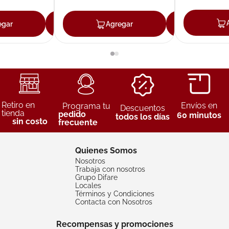
egar
Agregar
Agregar
Agreg
Retiro en
Envíos en
Programa tu
Descuentos
tienda
pedido
60 minutos
todos los días
sin costo
frecuente
Quienes Somos
Nosotros
Trabaja con nosotros
Grupo Difare
Locales
Términos y Condiciones
Contacta con Nosotros
Recompensas y promociones