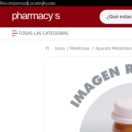
Recompensas
Locales
Ayuda
¿Qué estas bu
TODAS LAS CATEGORÍAS
términ
Medicinas
Aparato Metabólico
1
.
eucerin
2
.
protector
3
.
bioderm
4
.
pilexil
5
.
cerave
6
.
degraler
7
.
isdin
8
.
roche po
9
.
megacist