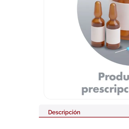
10
.
pañales
Descripción