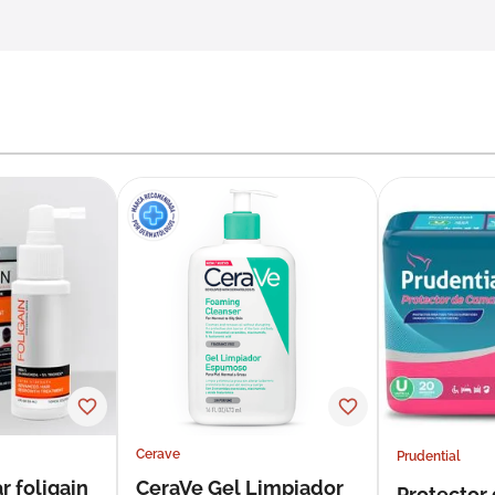
Cerave
Prudential
r foligain
CeraVe Gel Limpiador
Protector