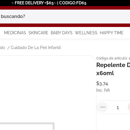
✨FREE DELIVERY +$65✨| CODIGO:FD65
scando?
MEDICINAS
SKINCARE
BABY DAYS
WELLNESS
HAPPY TIME
os más buscados
ado
Cuidado De La Piel Infantil
Código de artículo
:
 solar
Repelente D
a
x60ml
$
3
,
74
Inc. IVA
say
in