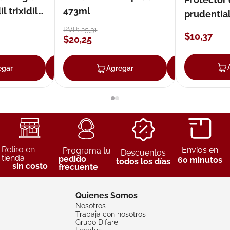
 trixidil
473ml
prudentia
PVP:
25
,
31
$
10
,
37
$
20
,
25
egar
Agregar
Agregar
Agreg
Retiro en
Envíos en
Programa tu
Descuentos
tienda
pedido
60 minutos
todos los días
sin costo
frecuente
Quienes Somos
Nosotros
Trabaja con nosotros
Grupo Difare