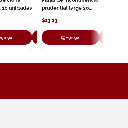
l 20 unidades
prudential large 20
unidades
$
13
,
23
Agregar
Agregar
Agregar
Ag
ar