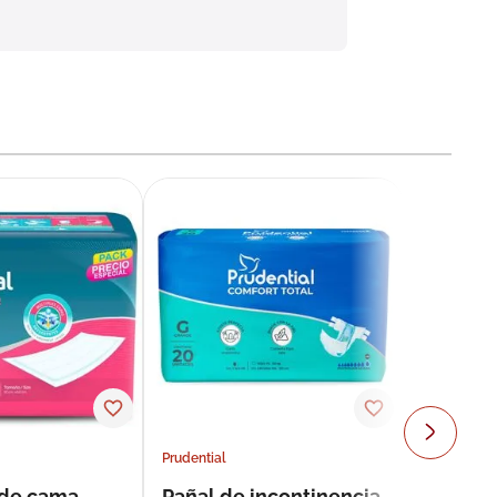
Prudential
 de cama
Pañal de incontinencia