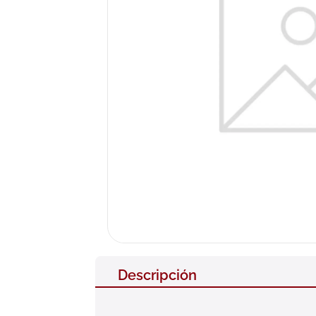
10
.
pañales
Descripción