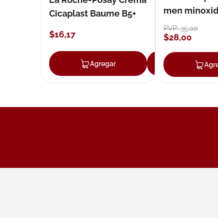
men minoxidil
Cicaplast Baume B5+
loción 59 ml
PVP:
35
,
00
$
16
,
17
$
28
,
00
Agregar
Agregar
Agr