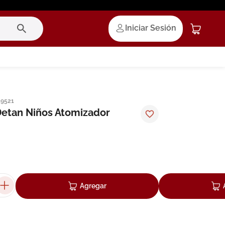
Iniciar Sesión
19521
etan Niños Atomizador
Agregar