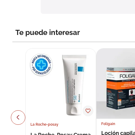
Te puede interesar
Foligain
La Roche-posay
Loción capila
La Roche-Posay Crema