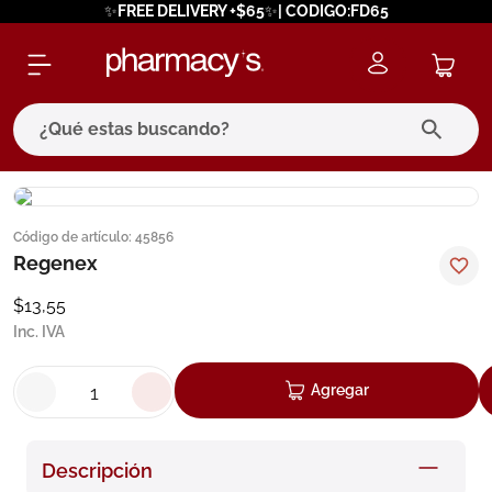
✨FREE DELIVERY +$65✨| CODIGO:FD65
¿Qué estas buscando?
términos más buscados
Código de artículo
:
45856
1
.
eucerin
Regenex
2
.
protector solar
$
13
,
55
3
.
bioderma
Inc. IVA
4
.
pilexil
Agregar
5
.
cerave
6
.
degraler
Descripción
7
.
isdin