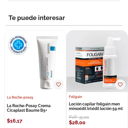
8
.
roche posay
9
.
nivea
Te puede interesar
10
.
pañales
Foligain
La Roche-posay
Loción capilar foligain men
La Roche-Posay Crema
minoxidil trixidil loción 59 ml
Cicaplast Baume B5+
PVP:
35
,
00
$
16
,
17
$
28
,
00