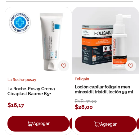
Foligain
La Roche-posay
Loción capilar foligain men
La Roche-Posay Crema
minoxidil trixidil loción 59 ml
Cicaplast Baume B5+
PVP:
35
,
00
$
16
,
17
$
28
,
00
Agregar
Agregar
Agregar