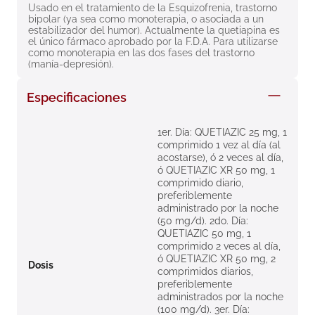
Usado en el tratamiento de la Esquizofrenia, trastorno 
8
.
roche posay
bipolar (ya sea como monoterapia, o asociada a un 
estabilizador del humor). Actualmente la quetiapina es 
9
.
megacistin
el único fármaco aprobado por la F.D.A. Para utilizarse 
como monoterapia en las dos fases del trastorno 
10
.
pañales
(manía-depresión).
Especificaciones
1er. Día: QUETIAZIC 25 mg, 1
comprimido 1 vez al día (al
acostarse), ó 2 veces al día,
ó QUETIAZIC XR 50 mg, 1
comprimido diario,
preferiblemente
administrado por la noche
(50 mg/d). 2do. Día:
QUETIAZIC 50 mg, 1
comprimido 2 veces al día,
ó QUETIAZIC XR 50 mg, 2
Dosis
comprimidos diarios,
preferiblemente
administrados por la noche
(100 mg/d). 3er. Día: