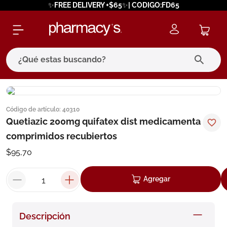
✨FREE DELIVERY +$65✨| CODIGO:FD65
¿Qué estas buscando?
términos más buscados
Código de artículo
:
40310
1
.
eucerin
Quetiazic 200mg quifatex dist medicamenta
2
.
protector solar
comprimidos recubiertos
3
.
bioderma
$
95
,
70
4
.
pilexil
Agregar
5
.
cerave
6
.
degraler
Descripción
7
.
isdin