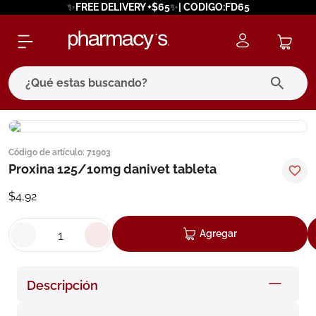
✨FREE DELIVERY +$65✨| CODIGO:FD65
¿Qué estas buscando?
términos más buscados
Código de artículo
:
71903
1
.
eucerin
Proxina 125/10mg danivet tableta
2
.
protector solar
$
4
,
92
3
.
pilexil
4
.
bioderma
Agregar
5
.
cerave
6
.
megacistin
Descripción
7
.
degraler