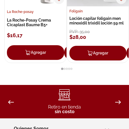
Foligain
La Roche-posay
Loción capilar foligain men
La Roche-Posay Crema
minoxidil trixidil loción 59 ml
Cicaplast Baume B5+
PVP:
35
,
00
$
16
,
17
$
28
,
00
Agregar
Agregar
Agregar
Retiro en tienda
sin costo
Quienes Somos