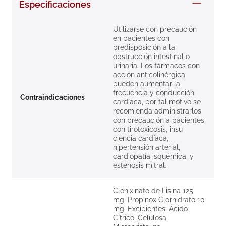
Especificaciones
8
.
roche posay
9
.
isdin
Utilizarse con precaución
en pacientes con
10
.
pañales
predisposición a la
obstrucción intestinal o
urinaria. Los fármacos con
acción anticolinérgica
pueden aumentar la
frecuencia y conducción
Contraindicaciones
cardíaca, por tal motivo se
recomienda administrarlos
con precaución a pacientes
con tirotoxicosis, insu
ciencia cardíaca,
hipertensión arterial,
cardiopatía isquémica, y
estenosis mitral.
Clonixinato de Lisina 125
mg, Propinox Clorhidrato 10
mg, Excipientes: Ácido
Cítrico, Celulosa