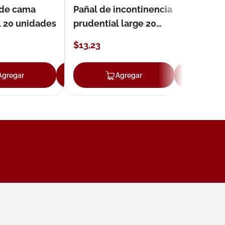
 de cama
Pañal de incontinencia
l 20 unidades
prudential large 20
unidades
$
13
,
23
Agregar
Agregar
Agregar
Ag
ar