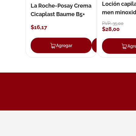
Loción capila
La Roche-Posay Crema
men minoxidil
Cicaplast Baume B5+
loción 59 ml
PVP:
35
,
00
$
16
,
17
$
28
,
00
Agregar
Agregar
Agr