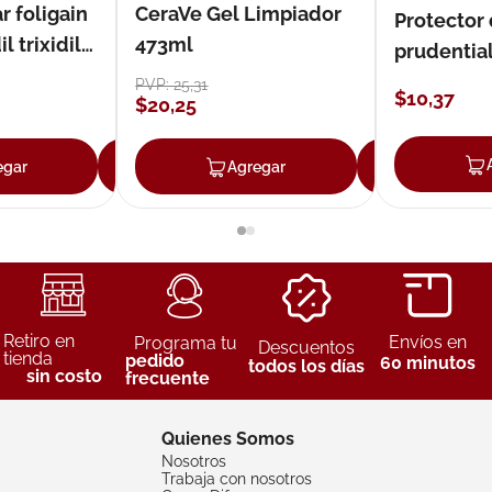
r foligain
CeraVe Gel Limpiador
Protector
 trixidil
473ml
prudentia
PVP:
25
,
31
$
10
,
37
$
20
,
25
egar
Agregar
Agregar
Agreg
Retiro en
Envíos en
Programa tu
Descuentos
tienda
pedido
60 minutos
todos los días
sin costo
frecuente
Quienes Somos
Nosotros
Trabaja con nosotros