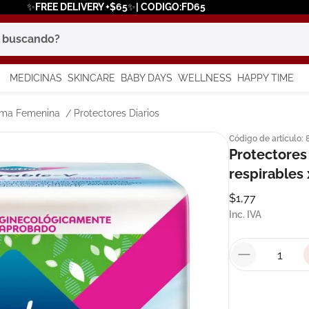
✨FREE DELIVERY +$65✨| CODIGO:FD65
scando?
MEDICINAS
SKINCARE
BABY DAYS
WELLNESS
HAPPY TIME
os más buscados
tima Femenina
Protectores Diarios
Código de artículo
:
 solar
Protectores 
a
respirables 
$
1
,
77
Inc. IVA
in
say