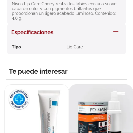
Nivea Lip Care Cherry realza los labios con una suave 
8
.
roche posay
capa de color y con pigmentos brillantes que 
proporcionan un ligero acabado luminoso. Contenido: 
9
.
nivea
4.8 g.
10
.
pañales
Especificaciones
Tipo
Lip Care
Te puede interesar