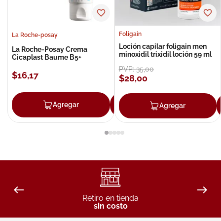
Foligain
La Roche-posay
Loción capilar foligain men
La Roche-Posay Crema
minoxidil trixidil loción 59 ml
Cicaplast Baume B5+
PVP:
35
,
00
$
16
,
17
$
28
,
00
Agregar
Agregar
Agregar
Retiro en tienda
sin costo