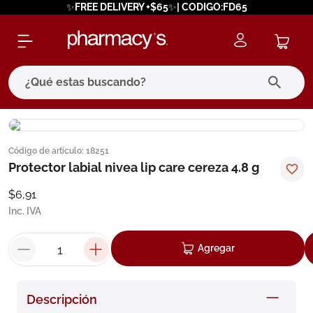
✨FREE DELIVERY +$65✨| CODIGO:FD65
¿Qué estas buscando?
términos más buscados
Código de artículo
:
18251
1
.
eucerin
Protector labial nivea lip care cereza 4.8 g
2
.
protector solar
$
6
,
91
3
.
bioderma
Inc. IVA
4
.
pilexil
Agregar
5
.
cerave
6
.
degraler
Descripción
7
.
isdin