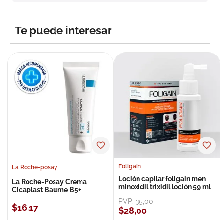
8
.
roche posay
9
.
isdin
Te puede interesar
10
.
pañales
Foligain
La Roche-posay
Loción capilar foligain men
La Roche-Posay Crema
minoxidil trixidil loción 59 ml
Cicaplast Baume B5+
PVP:
35
,
00
$
16
,
17
$
28
,
00