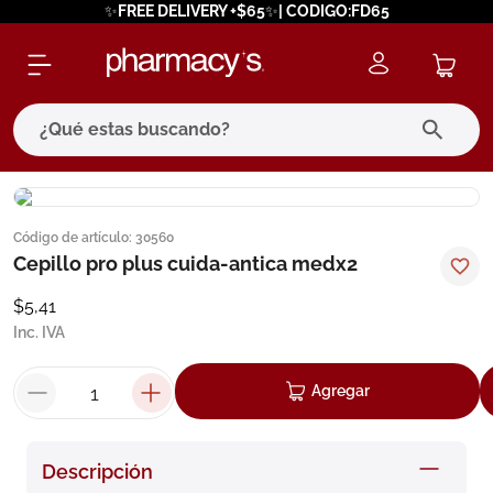
✨FREE DELIVERY +$65✨| CODIGO:FD65
¿Qué estas buscando?
términos más buscados
Código de artículo
:
30560
1
.
eucerin
Cepillo pro plus cuida-antica medx2
2
.
protector solar
$
5
,
41
3
.
pilexil
Inc. IVA
4
.
bioderma
Agregar
5
.
cerave
6
.
megacistin
Descripción
7
.
degraler