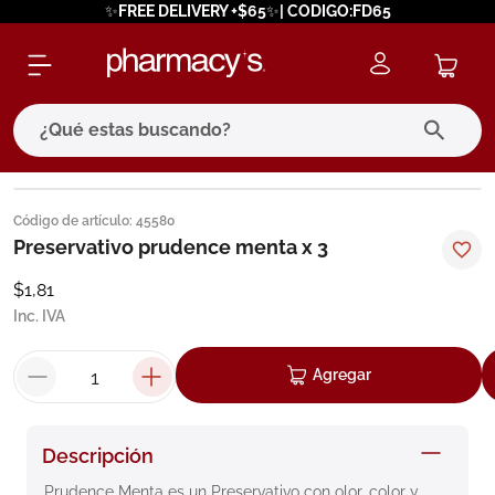
✨FREE DELIVERY +$65✨| CODIGO:FD65
¿Qué estas buscando?
términos más buscados
Código de artículo
:
45580
1
.
eucerin
Preservativo prudence menta x 3
2
.
protector solar
$
1
,
81
Inc. IVA
3
.
bioderma
4
.
pilexil
Agregar
5
.
cerave
6
.
degraler
Descripción
7
.
isdin
Prudence Menta es un Preservativo con olor, color y 