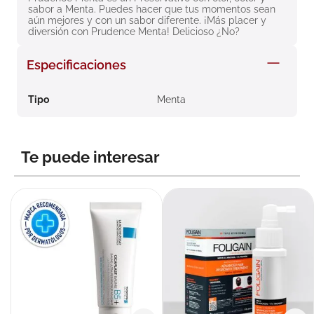
sabor a Menta. Puedes hacer que tus momentos sean 
8
.
roche posay
aún mejores y con un sabor diferente. ¡Más placer y 
diversión con Prudence Menta! Delicioso ¿No?
9
.
megacistin
10
.
pañales
Especificaciones
Tipo
Menta
Te puede interesar