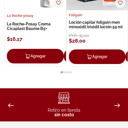
Foligain
La Roche-posay
Loción capilar foligain men
La Roche-Posay Crema
minoxidil trixidil loción 59 ml
Cicaplast Baume B5+
PVP:
35
,
00
$
16
,
17
$
28
,
00
Agregar
Agregar
Agregar
Retiro en tienda
sin costo