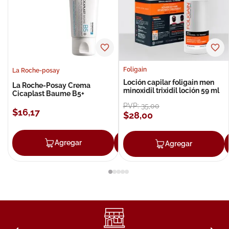
Foligain
La Roche-posay
Loción capilar foligain men
La Roche-Posay Crema
minoxidil trixidil loción 59 ml
Cicaplast Baume B5+
PVP:
35
,
00
$
16
,
17
$
28
,
00
Agregar
Agregar
Agregar