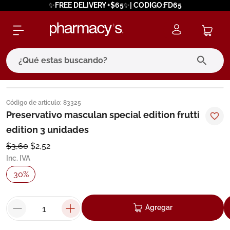
✨FREE DELIVERY +$65✨| CODIGO:FD65
¿Qué estas buscando?
términos más buscados
Código de artículo
:
83325
1
.
eucerin
Preservativo masculan special edition frutti
edition 3 unidades
2
.
protector solar
$
3
,
60
$
2
,
52
3
.
bioderma
Inc. IVA
4
.
pilexil
30
%
5
.
cerave
6
.
degraler
Agregar
7
.
isdin