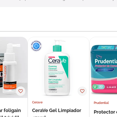
Cerave
Prudential
r foligain
CeraVe Gel Limpiador
Protector