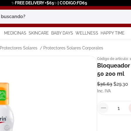
✨FREE DELIVERY +$65✨| CODIGO:FD65
scando?
MEDICINAS
SKINCARE
BABY DAYS
WELLNESS
HAPPY TIME
os más buscados
Protectores Solares
Protectores Solares Corporales
Código de artículo
:
 solar
Bloqueador 
a
50 200 ml
$
36
,
63
$
29
,
30
Inc. IVA
in
say