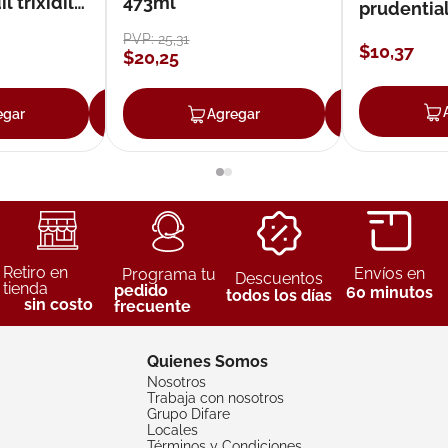
 trixidil
473ml
prudentia
PVP:
25
,
31
$
10
,
37
$
20
,
25
egar
Agregar
Agregar
Agreg
Retiro en
Envíos en
Programa tu
Descuentos
tienda
pedido
60 minutos
todos los días
sin costo
frecuente
Quienes Somos
Nosotros
Trabaja con nosotros
Grupo Difare
Locales
Términos y Condiciones