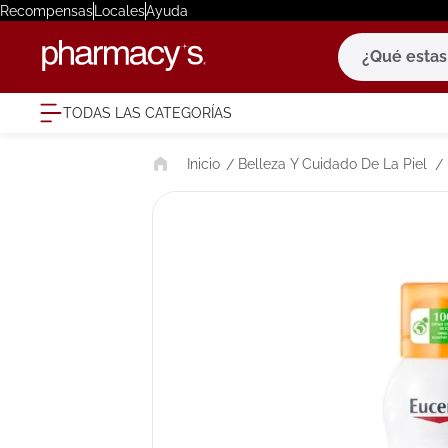
Recompensas
Locales
Ayuda
¿Qué estas bu
TODAS LAS CATEGORÍAS
términ
Belleza Y Cuidado De La Piel
1
.
eucerin
2
.
protector
3
.
bioderm
4
.
pilexil
5
.
cerave
6
.
degraler
7
.
megacist
8
.
roche po
9
.
isdin