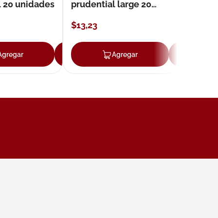
l 20 unidades
prudential large 20
unidades
$
13
,
23
Agregar
Agregar
Agregar
Ag
ar