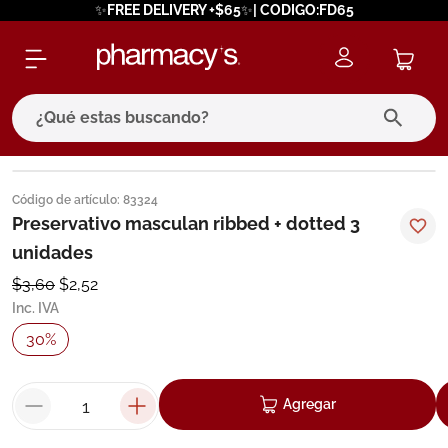
✨FREE DELIVERY +$65✨| CODIGO:FD65
¿Qué estas buscando?
términos más buscados
Código de artículo
:
83324
1
.
eucerin
Preservativo masculan ribbed + dotted 3
unidades
2
.
protector solar
$
3
,
60
$
2
,
52
3
.
bioderma
Inc. IVA
4
.
pilexil
30
%
5
.
cerave
6
.
degraler
Agregar
7
.
megacistin