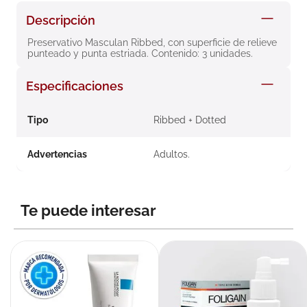
8
.
roche posay
Descripción
9
.
isdin
Preservativo Masculan Ribbed, con superficie de relieve 
punteado y punta estriada. Contenido: 3 unidades.
10
.
neumoflux
Especificaciones
Tipo
Ribbed + Dotted
Advertencias
Adultos.
Te puede interesar