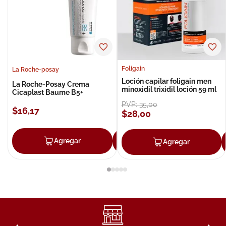
Foligain
La Roche-posay
Loción capilar foligain men
La Roche-Posay Crema
minoxidil trixidil loción 59 ml
Cicaplast Baume B5+
PVP:
35
,
00
$
16
,
17
$
28
,
00
Agregar
Agregar
Agregar