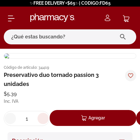
✨FREE DELIVERY +$65✨| CODIGO:FD65
¿Qué estas buscando?
términos más buscados
Código de artículo
:
34419
1
.
eucerin
Preservativo duo tornado passion 3
2
.
protector solar
unidades
3
.
pilexil
$
5
,
39
Inc. IVA
4
.
bioderma
5
.
cerave
Agregar
6
.
degraler
7
.
isdin