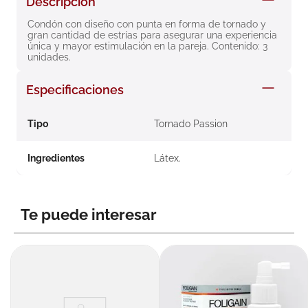
Descripción
8
.
roche posay
Condón con diseño con punta en forma de tornado y 
gran cantidad de estrías para asegurar una experiencia 
9
.
pañales
única y mayor estimulación en la pareja. Contenido: 3 
unidades.
10
.
nivea
Especificaciones
Tipo
Tornado Passion
Ingredientes
Látex.
Te puede interesar