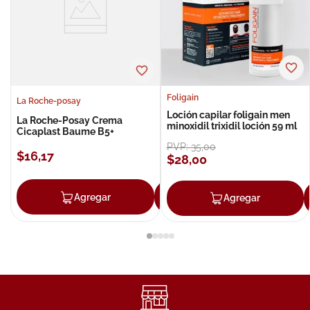
Foligain
La Roche-posay
Loción capilar foligain men
La Roche-Posay Crema
minoxidil trixidil loción 59 ml
Cicaplast Baume B5+
PVP:
35
,
00
$
16
,
17
$
28
,
00
Agregar
Agregar
Agregar