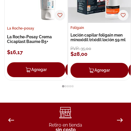
Foligain
La Roche-posay
Loción capilar foligain men
La Roche-Posay Crema
minoxidil trixidil loción 59 ml
Cicaplast Baume B5+
PVP:
35
,
00
$
16
,
17
$
28
,
00
Agregar
Agregar
Agregar
Retiro en tienda
sin costo