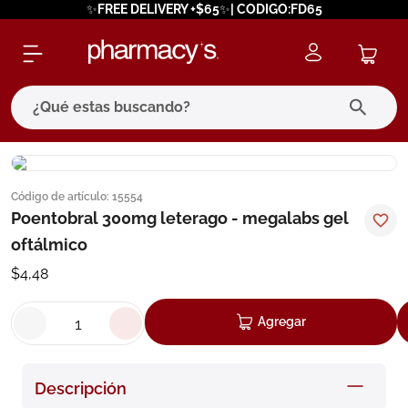
✨FREE DELIVERY +$65✨| CODIGO:FD65
¿Qué estas buscando?
términos más buscados
Código de artículo
:
15554
1
.
eucerin
Poentobral 300mg leterago - megalabs gel
2
.
protector solar
oftálmico
3
.
bioderma
$
4
,
48
4
.
pilexil
Agregar
5
.
cerave
6
.
degraler
Descripción
7
.
megacistin