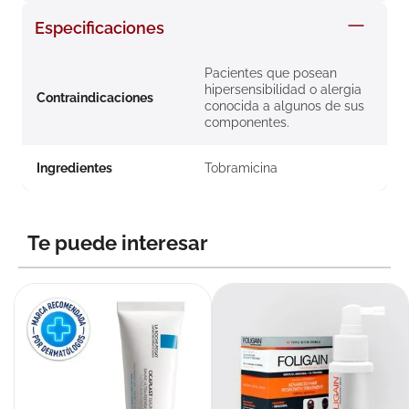
8
.
roche posay
Especificaciones
9
.
isdin
Pacientes que posean
10
.
neumoflux
hipersensibilidad o alergia
Contraindicaciones
conocida a algunos de sus
componentes.
Ingredientes
Tobramicina
Te puede interesar