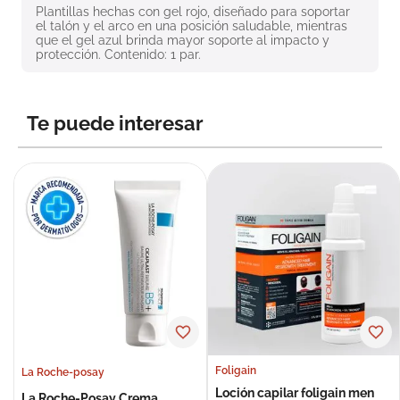
Plantillas hechas con gel rojo, diseñado para soportar 
8
.
roche posay
el talón y el arco en una posición saludable, mientras 
que el gel azul brinda mayor soporte al impacto y 
9
.
megacistin
protección. Contenido: 1 par.
10
.
pañales
Te puede interesar
Foligain
La Roche-posay
Loción capilar foligain men
La Roche-Posay Crema