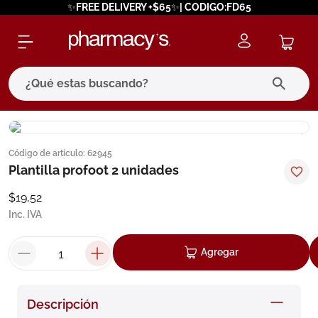
✨FREE DELIVERY +$65✨| CODIGO:FD65
¿Qué estas buscando?
términos más buscados
Código de artículo
:
62945
1
.
eucerin
Plantilla profoot 2 unidades
2
.
protector solar
$
19
,
52
3
.
bioderma
Inc. IVA
4
.
pilexil
Agregar
5
.
cerave
6
.
degraler
Descripción
7
.
isdin