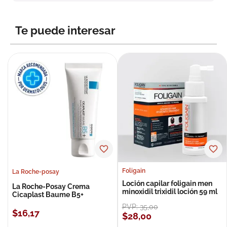
8
.
roche posay
9
.
nivea
Te puede interesar
10
.
pañales
Foligain
La Roche-posay
Loción capilar foligain men
La Roche-Posay Crema
minoxidil trixidil loción 59 ml
Cicaplast Baume B5+
PVP:
35
,
00
$
16
,
17
$
28
,
00