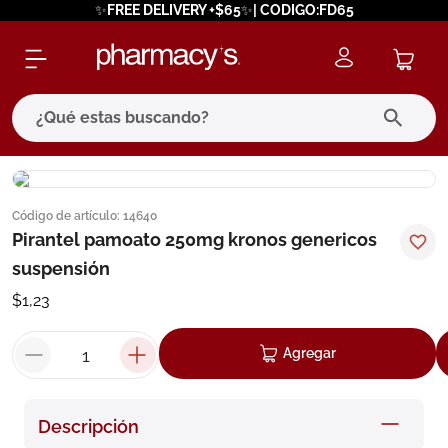
✨FREE DELIVERY +$65✨| CODIGO:FD65
¿Qué estas buscando?
términos más buscados
Código de artículo
:
14640
1
.
eucerin
Pirantel pamoato 250mg kronos genericos
2
.
protector solar
suspensión
3
.
bioderma
$
1
,
23
4
.
pilexil
Agregar
5
.
cerave
6
.
degraler
Descripción
7
.
isdin