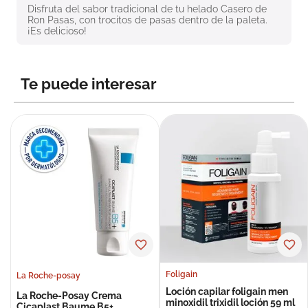
Disfruta del sabor tradicional de tu helado Casero de 
8
.
roche posay
Ron Pasas, con trocitos de pasas dentro de la paleta. 
¡Es delicioso!
9
.
pañales
10
.
nivea
Te puede interesar
Foligain
La Roche-posay
Loción capilar foligain men
La Roche-Posay Crema
minoxidil trixidil loción 59 ml
Cicaplast Baume B5+