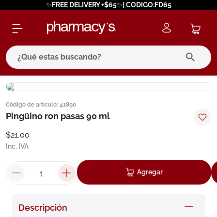
✨FREE DELIVERY +$65✨| CODIGO:FD65
¿Qué estas buscando?
términos más buscados
Código de artículo
:
41890
1
.
eucerin
Pingüino ron pasas 90 ml
2
.
protector solar
$
21
,
00
3
.
pilexil
Inc. IVA
4
.
bioderma
Agregar
5
.
cerave
6
.
degraler
Descripción
7
.
isdin