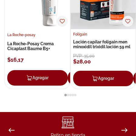
Foligain
La Roche-posay
Loción capilar foligain men
La Roche-Posay Crema
minoxidil trixidil loción 59 ml
Cicaplast Baume B5+
PVP:
35
,
00
$
16
,
17
$
28
,
00
Agregar
Agregar
Agregar
Retiro en tienda