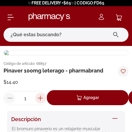
✨FREE DELIVERY +$65✨| CODIGO:FD65
¿Qué estas buscando?
términos más buscados
Código de artículo
:
68857
1
.
eucerin
Pinaver 100mg leterago - pharmabrand
2
.
protector solar
$
14
,
40
3
.
bioderma
4
.
pilexil
Agregar
5
.
cerave
6
.
degraler
Descripción
7
.
isdin
El bromuro pinaverio es un relajante muscular 