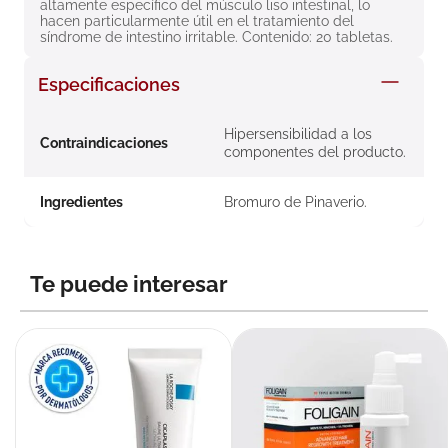
altamente específico del músculo liso intestinal, lo 
8
.
roche posay
hacen particularmente útil en el tratamiento del 
síndrome de intestino irritable. Contenido: 20 tabletas.
9
.
megacistin
Especificaciones
10
.
pañales
Hipersensibilidad a los
Contraindicaciones
componentes del producto.
Ingredientes
Bromuro de Pinaverio.
Te puede interesar