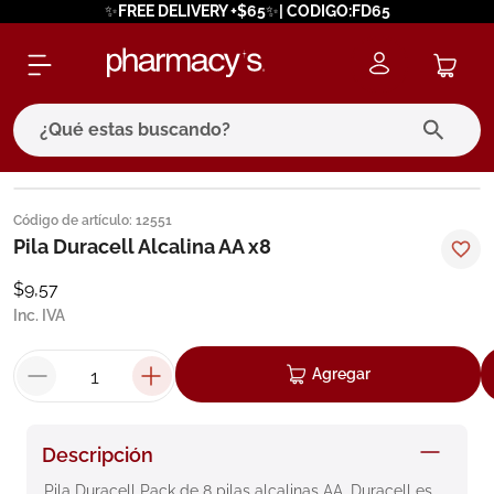
✨FREE DELIVERY +$65✨| CODIGO:FD65
¿Qué estas buscando?
términos más buscados
Código de artículo
:
12551
1
.
eucerin
Pila Duracell Alcalina AA x8
2
.
protector solar
$
9
,
57
Inc. IVA
3
.
pilexil
4
.
bioderma
Agregar
5
.
cerave
6
.
degraler
Descripción
7
.
isdin
Pila Duracell Pack de 8 pilas alcalinas AA. Duracell es 