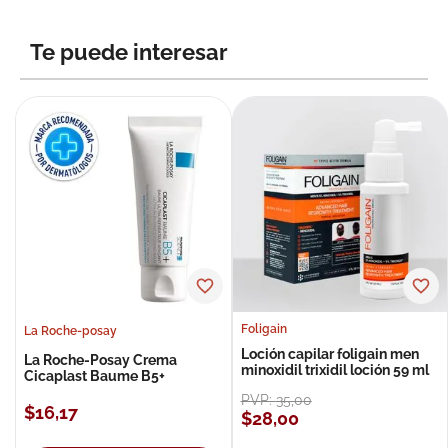
Te puede interesar
Foligain
La Roche-posay
Loción capilar foligain men
La Roche-Posay Crema
minoxidil trixidil loción 59 ml
Cicaplast Baume B5+
PVP:
35
,
00
$
16
,
17
$
28
,
00