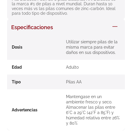
la marca #1 de pilas a nivel mundial. Duran hasta 10 
8
.
roche posay
veces más vs las pilas comunes de zinc-carbón. Ideal 
para todo tipo de dispositivo.
9
.
pañales
10
.
nivea
Especificaciones
Utilizar siempre pilas de la
Dosis
misma marca para evitar
daños en sus dispositivos.
Edad
Adulto
Tipo
Pilas AA
Mantengase en un
ambiente fresco y seco.
Almacenar las pilas entre
Advertencias
6°C a 29°C (42°F a 85°F) y
húmedad relativa entre 26%
y 80%