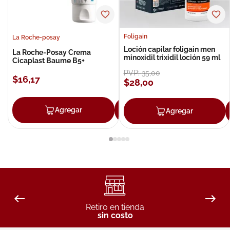
Foligain
La Roche-posay
Loción capilar foligain men
La Roche-Posay Crema
minoxidil trixidil loción 59 ml
Cicaplast Baume B5+
PVP:
35
,
00
$
16
,
17
$
28
,
00
Agregar
Agregar
Agregar
Retiro en tienda
sin costo