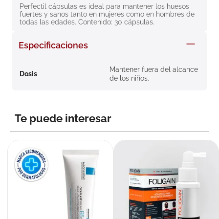
Perfectil cápsulas es ideal para mantener los huesos 
8
.
roche posay
fuertes y sanos tanto en mujeres como en hombres de 
todas las edades. Contenido: 30 cápsulas.
9
.
megacistin
10
.
pañales
Especificaciones
Mantener fuera del alcance
Dosis
de los niños.
Te puede interesar