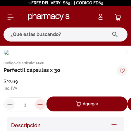
✨FREE DELIVERY +$65✨| CODIGO:FD65
¿Qué estas buscando?
términos más buscados
Código de artículo
:
6608
1
.
eucerin
Perfectil cápsulas x 30
2
.
protector solar
$
22
,
69
3
.
bioderma
Inc. IVA
4
.
pilexil
Agregar
5
.
cerave
6
.
degraler
Descripción
7
.
isdin