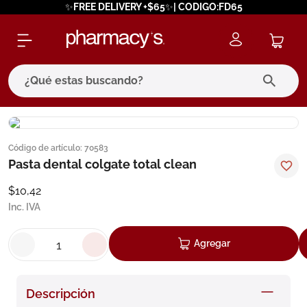
✨FREE DELIVERY +$65✨| CODIGO:FD65
¿Qué estas buscando?
términos más buscados
Código de artículo
:
70583
1
.
eucerin
Pasta dental colgate total clean
2
.
protector solar
$
10
,
42
3
.
bioderma
Inc. IVA
4
.
pilexil
Agregar
5
.
cerave
6
.
degraler
Descripción
7
.
megacistin