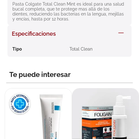
Pasta Colgate Total Clean Mint es ideal para una salud 
8
.
roche posay
bucal completa, que te protege mas allá de los 
dientes, reduciendo las bacterias en la lengua, mejillas 
9
.
isdin
y encías, hasta por 12 horas.
10
.
neumoflux
Especificaciones
Tipo
Total Clean
Te puede interesar