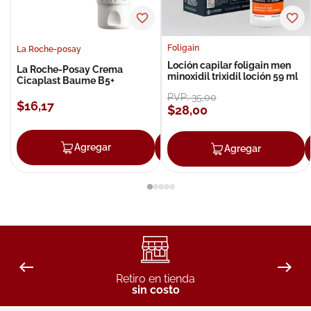
Foligain
La Roche-posay
Loción capilar foligain men
La Roche-Posay Crema
minoxidil trixidil loción 59 ml
Cicaplast Baume B5+
PVP:
35
,
00
$
16
,
17
$
28
,
00
Agregar
Agregar
Agregar
Retiro en tienda
sin costo