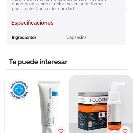
duradero aliviando el dolor muscular de forma 
8
.
roche posay
persistente. Contenido: 1 unidad.
9
.
megacistin
Especificaciones
10
.
pañales
Ingredientes
Capsasina
Te puede interesar