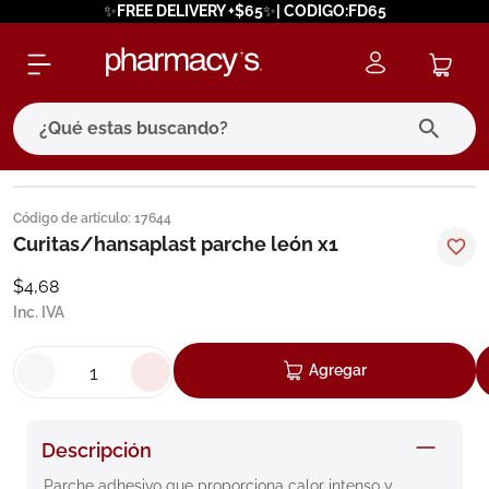
✨FREE DELIVERY +$65✨| CODIGO:FD65
¿Qué estas buscando?
términos más buscados
Código de artículo
:
17644
1
.
eucerin
Curitas/hansaplast parche león x1
2
.
protector solar
$
4
,
68
Inc. IVA
3
.
bioderma
4
.
pilexil
Agregar
5
.
cerave
6
.
degraler
Descripción
7
.
isdin
Parche adhesivo que proporciona calor intenso y 