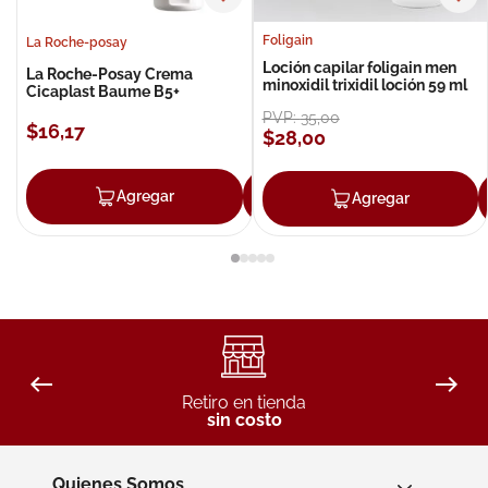
Foligain
La Roche-posay
Loción capilar foligain men
La Roche-Posay Crema
minoxidil trixidil loción 59 ml
Cicaplast Baume B5+
PVP:
35
,
00
$
16
,
17
$
28
,
00
Agregar
Agregar
Agregar
Retiro en tienda
sin costo
Quienes Somos