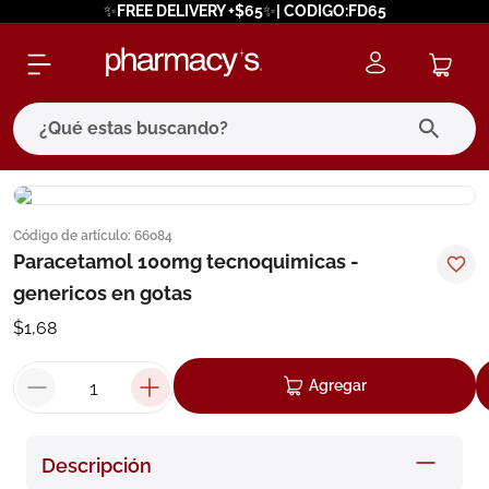
✨FREE DELIVERY +$65✨| CODIGO:FD65
¿Qué estas buscando?
términos más buscados
Código de artículo
:
66084
1
.
eucerin
Paracetamol 100mg tecnoquimicas -
2
.
protector solar
genericos en gotas
3
.
bioderma
$
1
,
68
4
.
pilexil
Agregar
5
.
cerave
6
.
degraler
Descripción
7
.
isdin