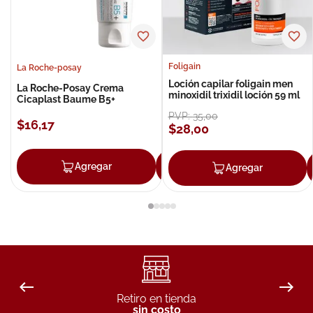
Foligain
La Roche-posay
Loción capilar foligain men
La Roche-Posay Crema
minoxidil trixidil loción 59 ml
Cicaplast Baume B5+
PVP:
35
,
00
$
16
,
17
$
28
,
00
Agregar
Agregar
Agregar
Retiro en tienda
sin costo