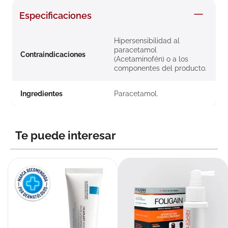
8
.
roche posay
Especificaciones
9
.
megacistin
Hipersensibilidad al
10
.
pañales
paracetamol
Contraindicaciones
(Acetaminofén) o a los
componentes del producto.
Ingredientes
Paracetamol.
Te puede interesar