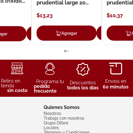
 trixidil
prudential large 20
prudentia
unidades
$
13
,
23
$
10
,
37
Agregar
Agreg
egar
Agregar
Retiro en
Envíos en
Programa tu
Descuentos
tienda
pedido
60 minutos
todos los días
sin costo
frecuente
Quienes Somos
Nosotros
Trabaja con nosotros
Grupo Difare
Locales
Términos y Condiciones