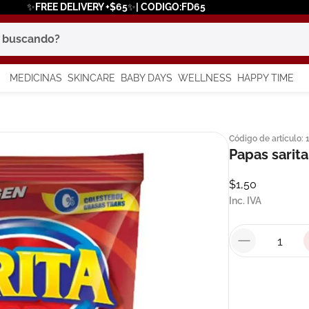
✨FREE DELIVERY +$65✨| CODIGO:FD65
scando?
MEDICINAS
SKINCARE
BABY DAYS
WELLNESS
HAPPY TIME
os más buscados
Código de artículo
:
 solar
Papas sarita
$
1
,
50
a
Inc. IVA
say