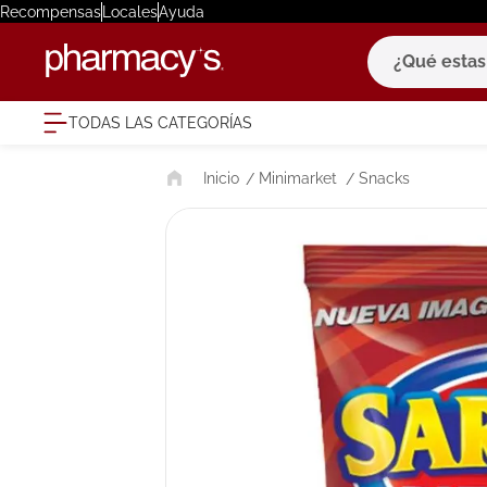
Recompensas
Locales
Ayuda
¿Qué estas bu
TODAS LAS CATEGORÍAS
términ
Minimarket
Snacks
1
.
eucerin
2
.
protector
3
.
pilexil
4
.
bioderm
5
.
cerave
6
.
degraler
7
.
isdin
8
.
roche po
9
.
pañales