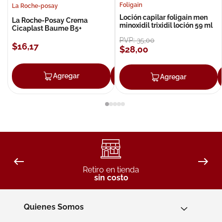
Foligain
La Roche-posay
Loción capilar foligain men
La Roche-Posay Crema
minoxidil trixidil loción 59 ml
Cicaplast Baume B5+
PVP:
35
,
00
$
16
,
17
$
28
,
00
Agregar
Agregar
Agregar
Retiro en tienda
sin costo
Quienes Somos