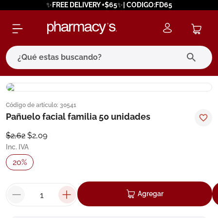
✨FREE DELIVERY +$65✨| CODIGO:FD65
¿Qué estas buscando?
términos más buscados
Código de artículo
:
30541
1
.
eucerin
Pañuelo facial familia 50 unidades
2
.
protector solar
$
2
,
62
$
2
,
09
3
.
bioderma
Inc. IVA
4
.
pilexil
20
%
5
.
cerave
6
.
degraler
Agregar
7
.
isdin