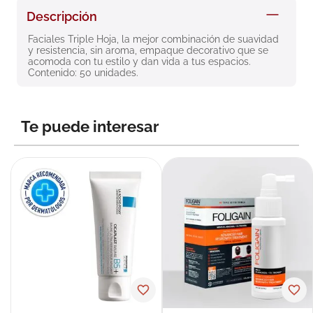
8
.
roche posay
Descripción
9
.
megacistin
Faciales Triple Hoja, la mejor combinación de suavidad 
y resistencia, sin aroma, empaque decorativo que se 
10
.
pañales
acomoda con tu estilo y dan vida a tus espacios. 
Contenido: 50 unidades.
Te puede interesar