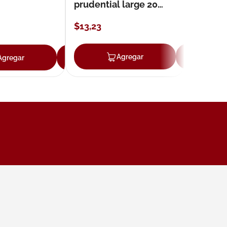
prudential large 20
unidades
$
13
,
23
ar
Agregar
Ag
Agregar
Agregar