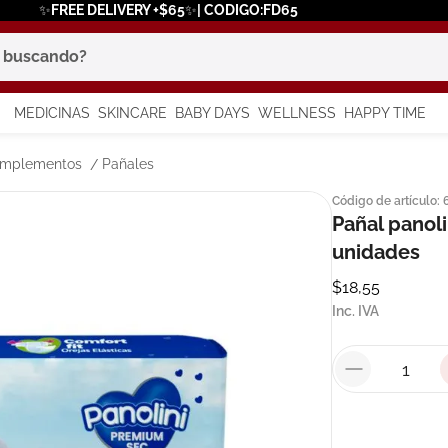
✨FREE DELIVERY +$65✨| CODIGO:FD65
scando?
MEDICINAS
SKINCARE
BABY DAYS
WELLNESS
HAPPY TIME
os más buscados
omplementos
Pañales
Código de artículo
:
 solar
Pañal panoli
a
unidades
$
18
,
55
Inc. IVA
say