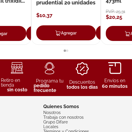
 trixidil
473ml
prudential 20 unidades
PVP:
25
,
31
$
10
,
37
$
20
,
25
Agregar
Agreg
egar
Agregar
Retiro en
Envíos en
Programa tu
Descuentos
tienda
pedido
60 minutos
todos los días
sin costo
frecuente
Quienes Somos
Nosotros
Trabaja con nosotros
Grupo Difare
Locales
Términos y Condiciones