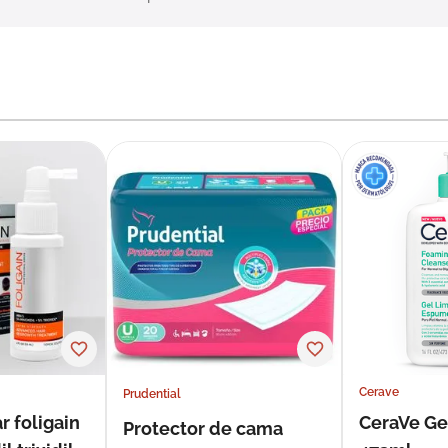
Cerave
Prudential
r foligain
CeraVe Ge
Protector de cama