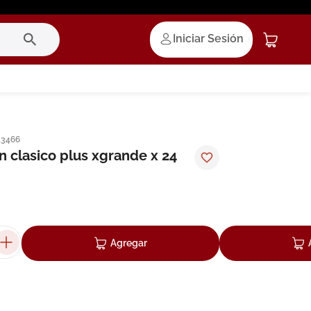
Iniciar Sesión
13466
n clasico plus xgrande x 24
Agregar