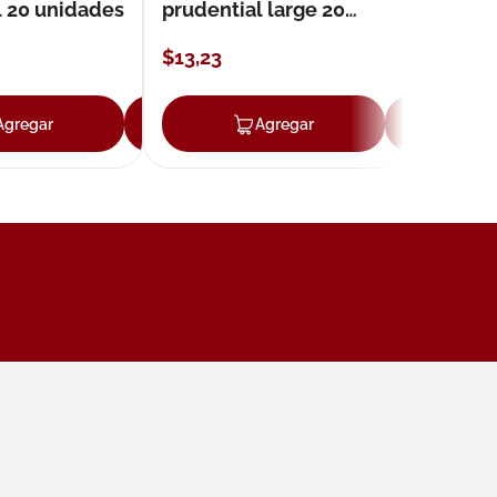
l 20 unidades
prudential large 20
unidades
$
13
,
23
Agregar
Agregar
Agregar
Ag
ar