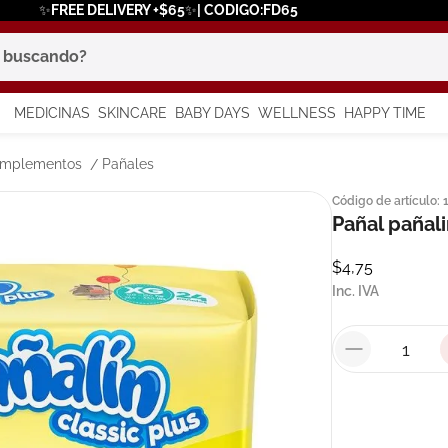
✨FREE DELIVERY +$65✨| CODIGO:FD65
scando?
MEDICINAS
SKINCARE
BABY DAYS
WELLNESS
HAPPY TIME
os más buscados
omplementos
Pañales
Código de artículo
:
 solar
Pañal pañali
a
$
4
,
75
Inc. IVA
say
in