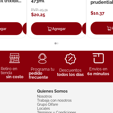
 trixidil
473ml
prudentia
PVP:
25
,
31
$
10
,
37
$
20
,
25
egar
Agregar
Agregar
Agreg
Retiro en
Envíos en
Programa tu
Descuentos
tienda
pedido
60 minutos
todos los días
sin costo
frecuente
Quienes Somos
Nosotros
Trabaja con nosotros
Grupo Difare
Locales
Términos y Condiciones