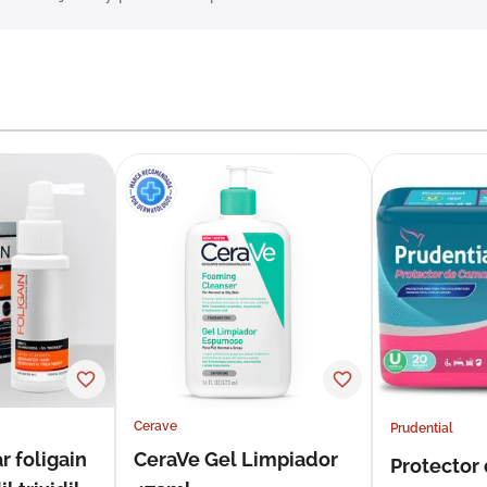
Cerave
Prudential
r foligain
CeraVe Gel Limpiador
Protector