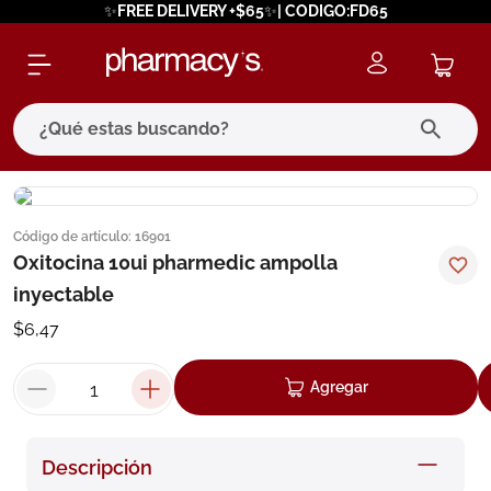
✨FREE DELIVERY +$65✨| CODIGO:FD65
¿Qué estas buscando?
términos más buscados
Código de artículo
:
16901
1
.
eucerin
Oxitocina 10ui pharmedic ampolla
2
.
protector solar
inyectable
3
.
bioderma
$
6
,
47
4
.
pilexil
Agregar
5
.
cerave
6
.
degraler
Descripción
7
.
isdin