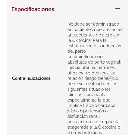
8
.
roche posay
Especificaciones
9
.
megacistin
No debe ser administrado
10
.
pañales
en pacientes que presentan
antecedentes de alergia a
la Oxitocina. Para la
estimulación o la inducción
del parto;
contraindicaciones
absolutas de parto vaginal;
inercia uterina; patrones
uterinos hipertónicos. La
Contraindicaciones
relación riesgo-benecio
debe ser evaluada en las
siguientes situaciones
clínicas: cardiopatía,
especialmente la que
implica trabajo cardíaco
jo o hipertensión o
disfunción renal;
antecedentes de repuesta
exagerada a la Oxitocina o
a otros oxitócicos.