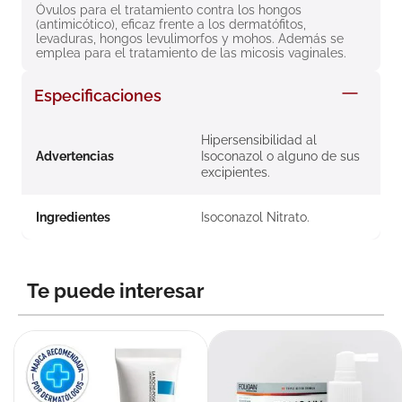
Óvulos para el tratamiento contra los hongos 
8
.
roche posay
(antimicótico), eficaz frente a los dermatófitos, 
levaduras, hongos levulimorfos y mohos. Además se 
9
.
megacistin
emplea para el tratamiento de las micosis vaginales.
10
.
pañales
Especificaciones
Hipersensibilidad al
Advertencias
Isoconazol o alguno de sus
excipientes.
Ingredientes
Isoconazol Nitrato.
Te puede interesar