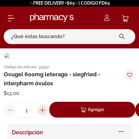
✨FREE DELIVERY +$65✨| CODIGO:FD65
¿Qué estas buscando?
términos más buscados
Código de artículo
:
35547
1
.
eucerin
Ovugel 600mg leterago - siegfried -
2
.
protector solar
interpharm óvulos
3
.
bioderma
$
13
,
00
4
.
pilexil
Agregar
5
.
cerave
6
.
degraler
Descripción
7
.
isdin