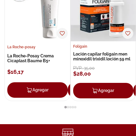
Foligain
La Roche-posay
Loción capilar foligain men
La Roche-Posay Crema
minoxidil trixidil loción 59 ml
Cicaplast Baume B5+
PVP:
35
,
00
$
16
,
17
$
28
,
00
Agregar
Agregar
Agregar