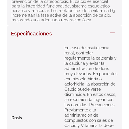
prevención de la osteoporosis. El calcio es esencial 
8
.
roche posay
para la integridad funcional del sistema esquelético, 
nervioso y muscular. Los metabolitos de la vitamina D3 
9
.
megacistin
incrementan la fase activa de la absorción de calcio, 
mejorando una adecuada reparación ósea.
10
.
pañales
Especificaciones
En caso de insuficiencia
renal, controlar
regularmente la calcemia y
la calciuria y evitar la
administración de dosis
muy elevadas. En pacientes
con hipoclorhidria o
aclorhidria, la absorción de
Calcio puede verse
disminuida. En estos casos,
se recomienda ingerir con
las comidas. Precauciones:
Previamente a la
administración de
Dosis
compuestos con sales de
Calcio y Vitamina D, debe