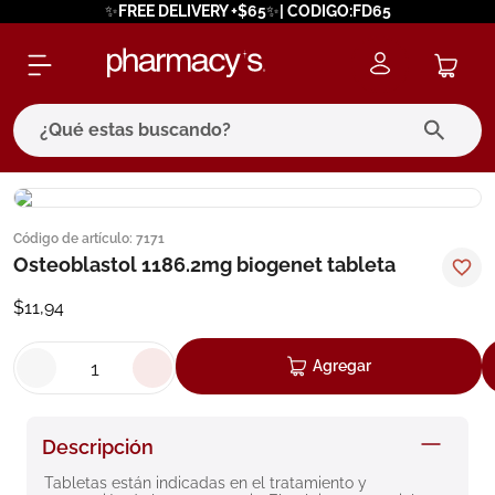
✨FREE DELIVERY +$65✨| CODIGO:FD65
¿Qué estas buscando?
términos más buscados
Código de artículo
:
7171
1
.
eucerin
Osteoblastol 1186.2mg biogenet tableta
2
.
protector solar
$
11
,
94
3
.
bioderma
4
.
pilexil
Agregar
5
.
cerave
6
.
degraler
Descripción
7
.
isdin
Tabletas están indicadas en el tratamiento y 