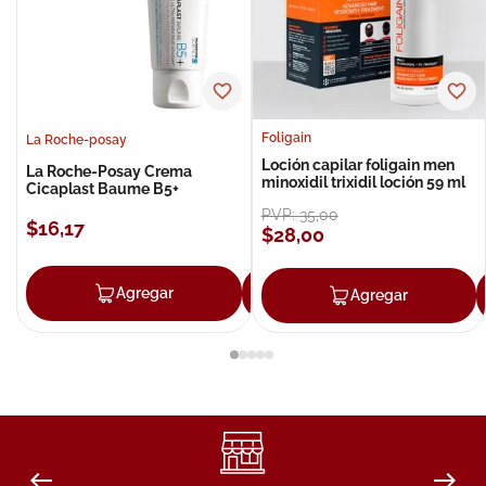
Foligain
La Roche-posay
Loción capilar foligain men
La Roche-Posay Crema
minoxidil trixidil loción 59 ml
Cicaplast Baume B5+
PVP:
35
,
00
$
16
,
17
$
28
,
00
Agregar
Agregar
Agregar