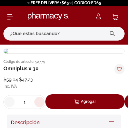
✨FREE DELIVERY +$65✨| CODIGO:FD65
¿Qué estas buscando?
términos más buscados
Código de artículo
:
52779
1
.
eucerin
Omniplus x 30
2
.
protector solar
$
59
,
04
$
47
,
23
3
.
pilexil
Inc. IVA
4
.
bioderma
Agregar
5
.
cerave
6
.
megacistin
Descripción
7
.
degraler