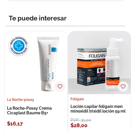
8
.
roche posay
9
.
isdin
Te puede interesar
10
.
pañales
Foligain
La Roche-posay
Loción capilar foligain men
La Roche-Posay Crema
minoxidil trixidil loción 59 ml
Cicaplast Baume B5+
PVP:
35
,
00
$
16
,
17
$
28
,
00