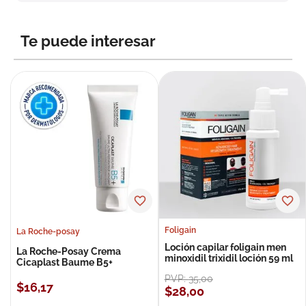
8
.
roche posay
9
.
nivea
Te puede interesar
10
.
pañales
Foligain
La Roche-posay
Loción capilar foligain men
La Roche-Posay Crema
minoxidil trixidil loción 59 ml
Cicaplast Baume B5+
PVP:
35
,
00
$
16
,
17
$
28
,
00