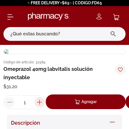
✨FREE DELIVERY +$65✨| CODIGO:FD65
¿Qué estas buscando?
términos más buscados
Código de artículo
:
32584
1
.
eucerin
Omeprazol 40mg labvitalis solución
2
.
protector solar
inyectable
3
.
bioderma
$
31
,
20
4
.
pilexil
Agregar
5
.
cerave
6
.
degraler
Descripción
7
.
isdin