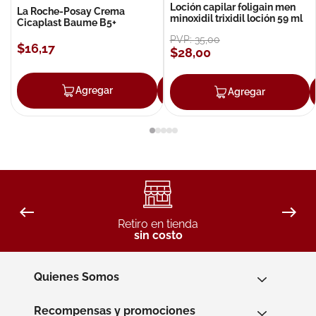
Loción capilar foligain men
La Roche-Posay Crema
minoxidil trixidil loción 59 ml
Cicaplast Baume B5+
PVP:
35
,
00
$
16
,
17
$
28
,
00
Agregar
Agregar
Agregar
Retiro en tienda
sin costo
Quienes Somos
Recompensas y promociones