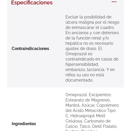
Especificaciones
8
.
roche posay
9
.
nivea
Excluir la posibilidad de
úlcera maligna por el riesgo
10
.
pañales
de enmascarar el cuadro.
En ancianos y con deterioro
de la función renal y/o
hepática no es necesario
Contraindicaciones
ajustes de dosis. El
Omeprazol es
contraindicado en casos de
hipersensibilidad,
embarazo, lactancia. Y en
niños su uso no está
documentado.
Omeprazol. Excipientes:
Estearato de Magnesio,
Manitol, Azúcar, Copolímero
del Ácido Metacrílico Tipo
C, Hidroxipropil Metil
Celulosa, Carbonato de
Ingredientes
Calcio, Talco, Dietil Ftalato,