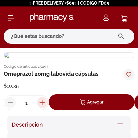
✨FREE DELIVERY +$65✨| CODIGO:FD65
¿Qué estas buscando?
términos más buscados
Código de artículo
:
15453
1
.
eucerin
Omeprazol 20mg labovida cápsulas
2
.
protector solar
$
10
,
35
3
.
bioderma
4
.
pilexil
Agregar
5
.
cerave
6
.
degraler
Descripción
7
.
isdin