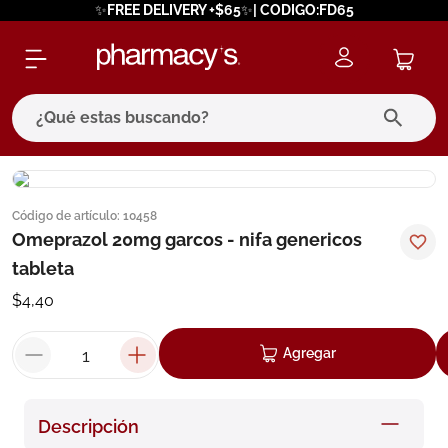
✨FREE DELIVERY +$65✨| CODIGO:FD65
¿Qué estas buscando?
términos más buscados
Código de artículo
:
10458
1
.
eucerin
Omeprazol 20mg garcos - nifa genericos
2
.
protector solar
tableta
3
.
bioderma
$
4
,
40
4
.
pilexil
Agregar
5
.
cerave
6
.
degraler
Descripción
7
.
isdin