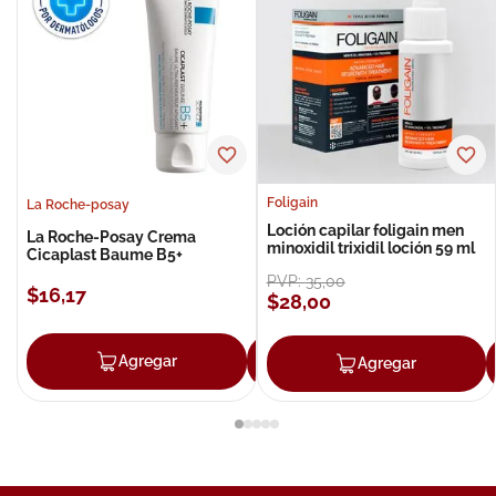
Foligain
La Roche-posay
Loción capilar foligain men
La Roche-Posay Crema
minoxidil trixidil loción 59 ml
Cicaplast Baume B5+
PVP:
35
,
00
$
16
,
17
$
28
,
00
Agregar
Agregar
Agregar