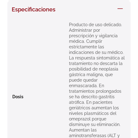
8
.
roche posay
Especificaciones
9
.
megacistin
Producto de uso delicado.
10
.
pañales
Administrar por
prescripción y vigilancia
médica. Cumplir
estrictamente las
indicaciones de su médico.
La respuesta sintomática al
tratamiento no descarta la
posibilidad de neoplasia
gástrica maligna, que
puede quedar
enmascarada. En
tratamientos prolongados
Dosis
se ha descrito gastritis
atrófica. En pacientes
geriátricos aumentan los
niveles plasmáticos del
omeprazol porque
disminuye su eliminación.
Aumentan las
aminotransferasas (ALT y