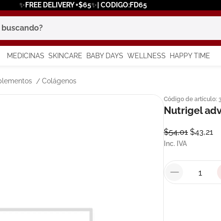
✨FREE DELIVERY +$65✨| CODIGO:FD65
scando?
MEDICINAS
SKINCARE
BABY DAYS
WELLNESS
HAPPY TIME
os más buscados
plementos
Colágenos
Código de artículo
:
 solar
Nutrigel ad
a
$
54
,
01
$
43
,
21
Inc. IVA
say
in