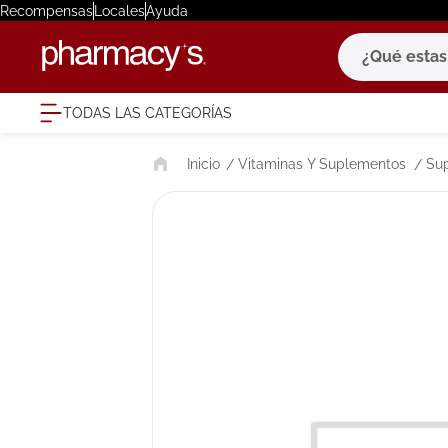
Recompensas
Locales
Ayuda
¿Qué estas bu
TODAS LAS CATEGORÍAS
términ
Vitaminas Y Suplementos
Su
1
.
eucerin
2
.
protector
3
.
bioderm
4
.
pilexil
5
.
cerave
6
.
degraler
7
.
isdin
8
.
roche po
9
.
megacist