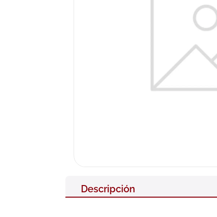
10
.
pañales
Descripción