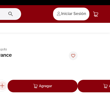
Iniciar Sesión
39182
vance
Agregar