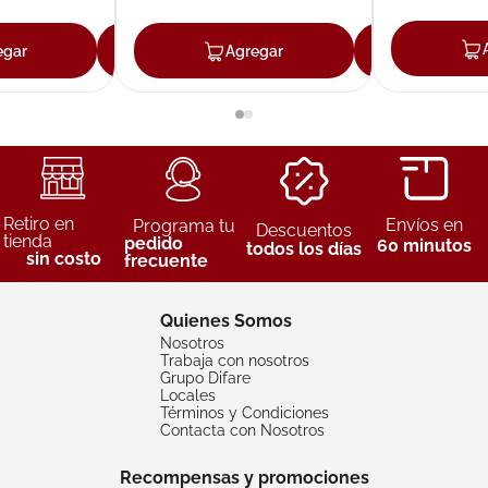
egar
Agregar
Agregar
Agreg
Retiro en
Envíos en
Programa tu
Descuentos
tienda
pedido
60 minutos
todos los días
sin costo
frecuente
Quienes Somos
Nosotros
Trabaja con nosotros
Grupo Difare
Locales
Términos y Condiciones
Contacta con Nosotros
Recompensas y promociones