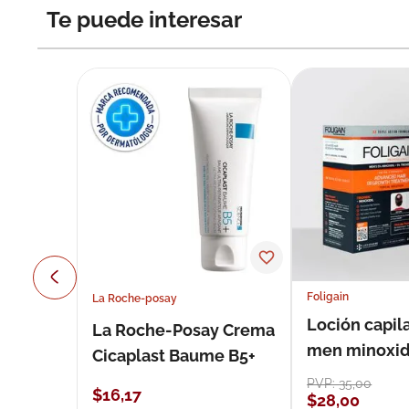
Te puede interesar
Foligain
La Roche-posay
Loción capila
La Roche-Posay Crema
men minoxidil
Cicaplast Baume B5+
loción 59 ml
PVP:
35
,
00
$
16
,
17
$
28
,
00