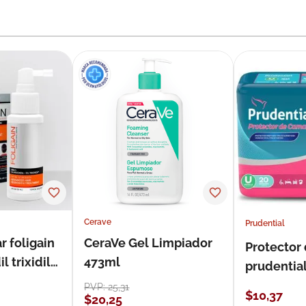
Cerave
Prudential
r foligain
CeraVe Gel Limpiador
Protector
 trixidil
473ml
prudentia
PVP:
25
,
31
$
10
,
37
$
20
,
25