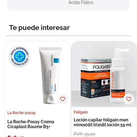
Ácido Fólico.
Te puede interesar
Foligain
La Roche-posay
Loción capilar foligain men
La Roche-Posay Crema
minoxidil trixidil loción 59 ml
Cicaplast Baume B5+
PVP:
35
,
00