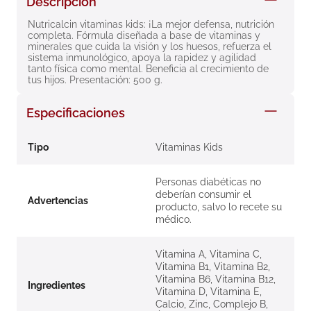
Descripción
8
.
roche posay
Nutricalcin vitaminas kids: ¡La mejor defensa, nutrición 
completa. Fórmula diseñada a base de vitaminas y 
9
.
isdin
minerales que cuida la visión y los huesos, refuerza el 
sistema inmunológico, apoya la rapidez y agilidad 
10
.
neumoflux
tanto física como mental. Beneficia al crecimiento de 
tus hijos. Presentación: 500 g.
Especificaciones
Tipo
Vitaminas Kids
Personas diabéticas no
deberían consumir el
Advertencias
producto, salvo lo recete su
médico.
Vitamina A, Vitamina C,
Vitamina B1, Vitamina B2,
Vitamina B6, Vitamina B12,
Ingredientes
Vitamina D, Vitamina E,
Calcio, Zinc, Complejo B,