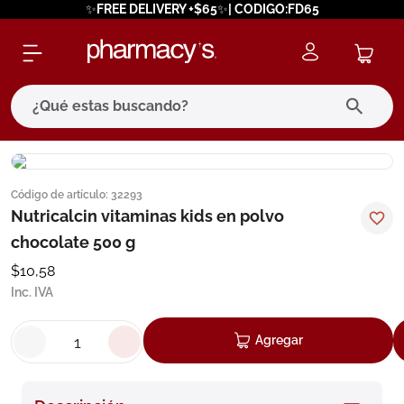
✨FREE DELIVERY +$65✨| CODIGO:FD65
¿Qué estas buscando?
términos más buscados
Código de artículo
:
32293
1
.
eucerin
Nutricalcin vitaminas kids en polvo
2
.
protector solar
chocolate 500 g
3
.
bioderma
$
10
,
58
Inc. IVA
4
.
pilexil
5
.
cerave
Agregar
6
.
degraler
7
.
megacistin