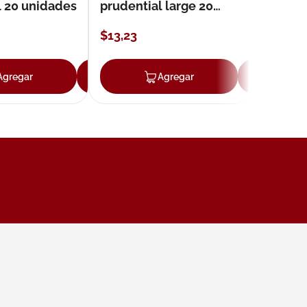
l 20 unidades
prudential large 20
unidades
$
13
,
23
Agregar
Agregar
Agregar
Ag
ar