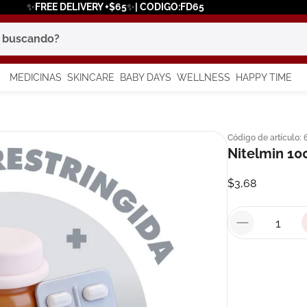
✨FREE DELIVERY +$65✨| CODIGO:FD65
scando?
MEDICINAS
SKINCARE
BABY DAYS
WELLNESS
HAPPY TIME
os más buscados
Código de artículo
:
 solar
Nitelmin 10
a
$
3
,
68
say
in