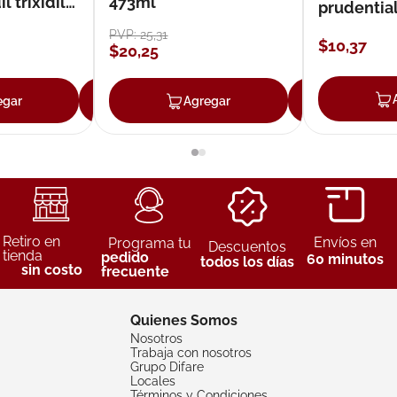
 trixidil
473ml
prudentia
PVP:
25
,
31
$
10
,
37
$
20
,
25
egar
Agregar
Agregar
Agreg
Retiro en
Envíos en
Programa tu
Descuentos
tienda
pedido
60 minutos
todos los días
sin costo
frecuente
Quienes Somos
Nosotros
Trabaja con nosotros
Grupo Difare
Locales
Términos y Condiciones