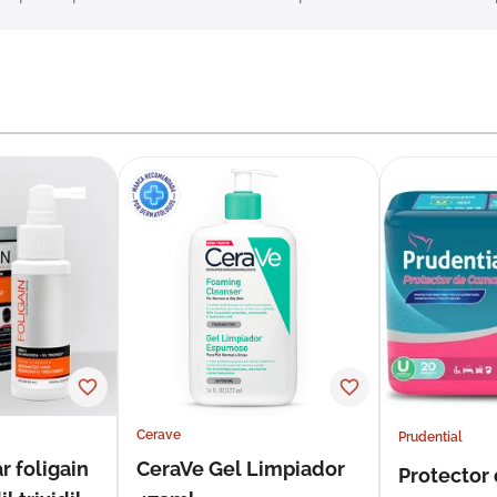
Cerave
Prudential
r foligain
CeraVe Gel Limpiador
Protector