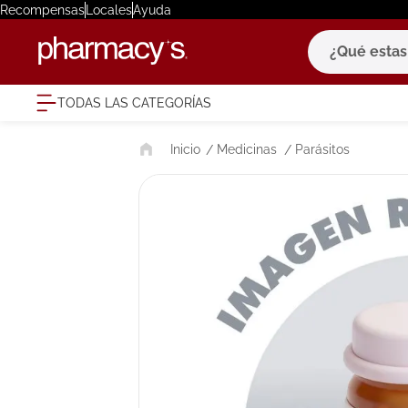
Recompensas
Locales
Ayuda
¿Qué estas bu
TODAS LAS CATEGORÍAS
términ
Medicinas
Parásitos
1
.
eucerin
2
.
protector
3
.
bioderm
4
.
pilexil
5
.
cerave
6
.
degraler
7
.
isdin
8
.
roche po
9
.
megacist