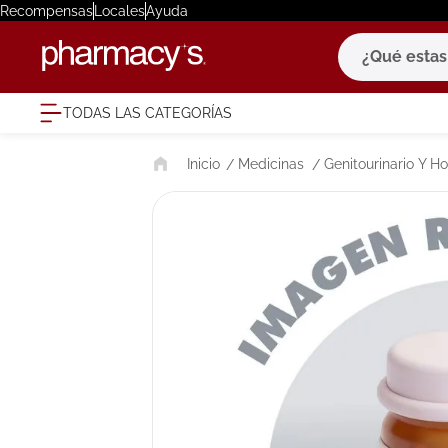
Recompensas
Locales
Ayuda
¿Qué estas bu
TODAS LAS CATEGORÍAS
términ
Medicinas
Genitourinario Y 
1
.
eucerin
2
.
protector
3
.
bioderm
4
.
pilexil
5
.
cerave
6
.
degraler
7
.
isdin
8
.
roche po
9
.
nivea