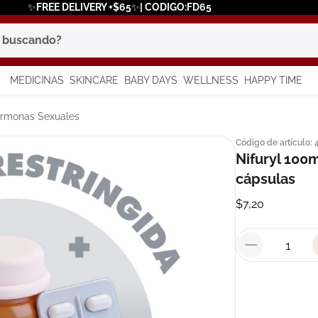
✨FREE DELIVERY +$65✨| CODIGO:FD65
scando?
MEDICINAS
SKINCARE
BABY DAYS
WELLNESS
HAPPY TIME
os más buscados
Hormonas Sexuales
Código de artículo
:
 solar
Nifuryl 100m
a
cápsulas
$
7
,
20
say