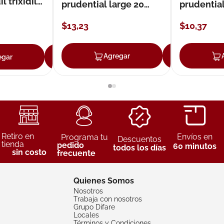
 trixidil
prudential large 20
prudentia
unidades
$
13
,
23
$
10
,
37
Agregar
Agreg
egar
Agregar
Retiro en
Envíos en
Programa tu
Descuentos
tienda
pedido
60 minutos
todos los días
sin costo
frecuente
Quienes Somos
Nosotros
Trabaja con nosotros
Grupo Difare
Locales
Términos y Condiciones