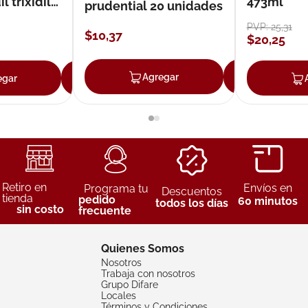
 trixidil
473ml
prudential 20 unidades
PVP:
25
,
31
$
10
,
37
$
20
,
25
Agregar
Agreg
egar
Agregar
Retiro en
Envíos en
Programa tu
Descuentos
tienda
pedido
60 minutos
todos los días
sin costo
frecuente
Quienes Somos
Nosotros
Trabaja con nosotros
Grupo Difare
Locales
Términos y Condiciones