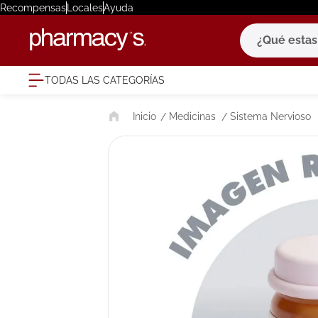
Recompensas
Locales
Ayuda
¿Qué estas bu
TODAS LAS CATEGORÍAS
términ
Medicinas
Sistema Nervioso
1
.
eucerin
2
.
protector
3
.
bioderm
4
.
pilexil
5
.
cerave
6
.
degraler
7
.
isdin
8
.
roche po
9
.
megacist