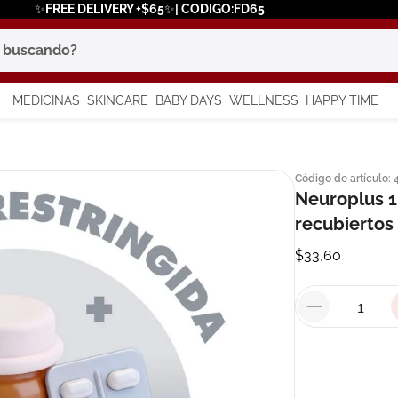
✨FREE DELIVERY +$65✨| CODIGO:FD65
scando?
MEDICINAS
SKINCARE
BABY DAYS
WELLNESS
HAPPY TIME
os más buscados
Código de artículo
:
 solar
Neuroplus 
a
recubiertos
$
33
,
60
say
in