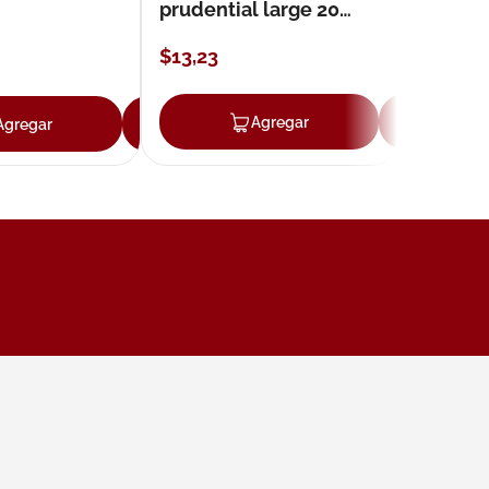
prudential large 20
unidades
$
13
,
23
ar
Agregar
Ag
Agregar
Agregar