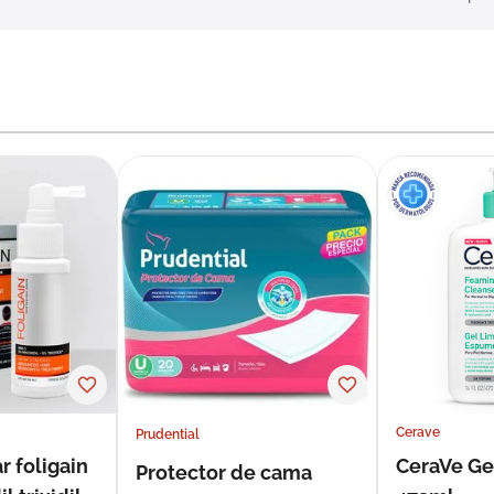
Cerave
Prudential
r foligain
CeraVe Ge
Protector de cama