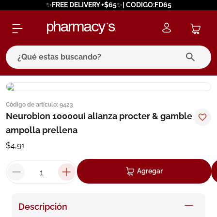
✨FREE DELIVERY +$65✨| CODIGO:FD65
¿Qué estas buscando?
términos más buscados
Código de artículo
:
9423
1
.
eucerin
Neurobion 10000ui alianza procter & gamble
2
.
protector solar
ampolla prellena
3
.
bioderma
$
4
,
91
4
.
pilexil
Agregar
5
.
cerave
6
.
degraler
Descripción
7
.
isdin