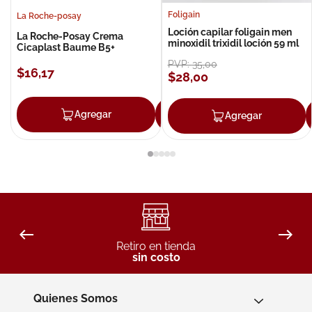
Foligain
La Roche-posay
Loción capilar foligain men
La Roche-Posay Crema
minoxidil trixidil loción 59 ml
Cicaplast Baume B5+
PVP:
35
,
00
$
16
,
17
$
28
,
00
Agregar
Agregar
Agregar
Retiro en tienda
sin costo
Quienes Somos