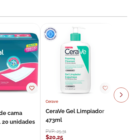
Cerave
CeraVe Gel Limpiador
 de cama
473ml
l 20 unidades
PVP:
25
,
31
$
20
,
25