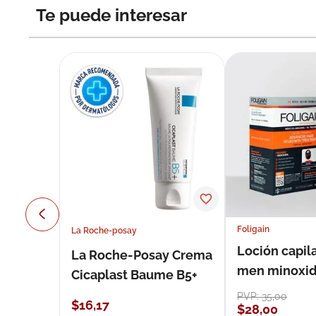
Te puede interesar
Foligain
La Roche-posay
Loción capila
La Roche-Posay Crema
men minoxidil
Cicaplast Baume B5+
loción 59 ml
PVP:
35
,
00
$
16
,
17
$
28
,
00