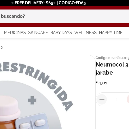
✨FREE DELIVERY +$65✨| CODIGO:FD65
scando?
MEDICINAS
SKINCARE
BABY DAYS
WELLNESS
HAPPY TIME
os más buscados
io
Código de artículo
:
 solar
Neumocol 3
jarabe
a
$
4
,
01
say