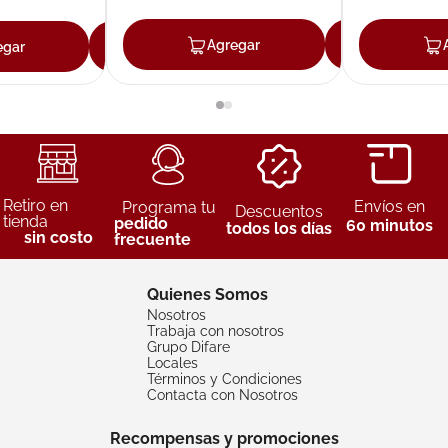
Agregar
Agreg
egar
Agregar
Retiro en
Envíos en
Programa tu
Descuentos
tienda
pedido
60 minutos
todos los días
sin costo
frecuente
Quienes Somos
Nosotros
Trabaja con nosotros
Grupo Difare
Locales
Términos y Condiciones
Contacta con Nosotros
Recompensas y promociones