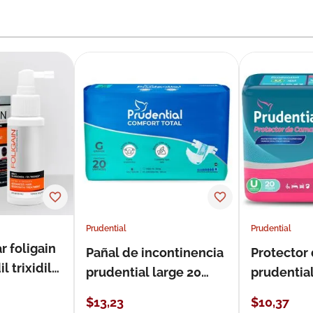
Prudential
Prudential
r foligain
Pañal de incontinencia
Protector
 trixidil
prudential large 20
prudentia
unidades
$
13
,
23
$
10
,
37