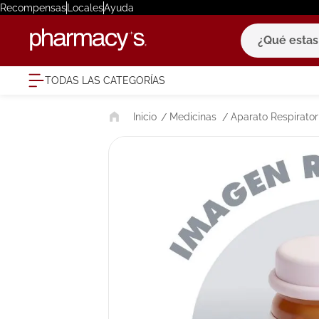
Recompensas
Locales
Ayuda
¿Qué estas bu
TODAS LAS CATEGORÍAS
términ
Medicinas
Aparato Respirator
1
.
eucerin
2
.
protector
3
.
pilexil
4
.
bioderm
5
.
cerave
6
.
degraler
7
.
isdin
8
.
roche po
9
.
pañales