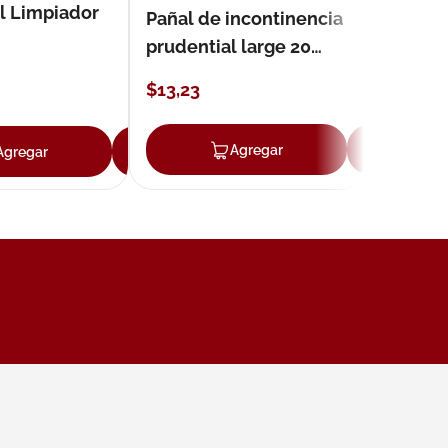
l Limpiador
Pañal de incontinencia
prudential large 20
unidades
$
13
,
23
ar
Agregar
Ag
Agregar
Agregar