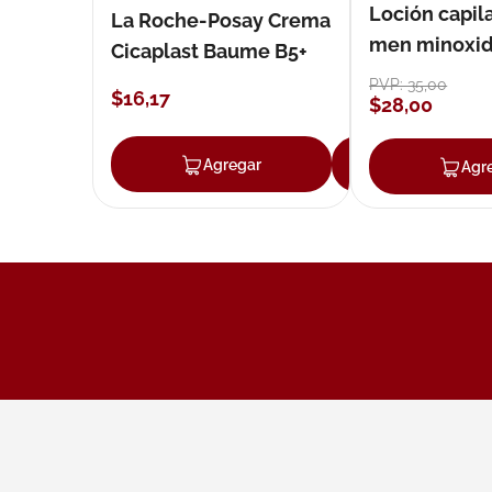
Loción capila
La Roche-Posay Crema
men minoxidil
Cicaplast Baume B5+
loción 59 ml
PVP:
35
,
00
$
16
,
17
$
28
,
00
Agregar
Agregar
Agr