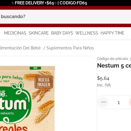
✨FREE DELIVERY +$65✨| CODIGO:FD65
scando?
MEDICINAS
SKINCARE
BABY DAYS
WELLNESS
HAPPY TIME
os más buscados
limentación Del Bebé
Suplementos Para Niños
Código de artículo
:
 solar
Nestum 5 ce
a
$
5
,
64
Inc. IVA
say
in