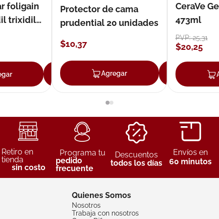
r foligain
CeraVe Ge
Protector de cama
 trixidil
473ml
prudential 20 unidades
PVP:
25
,
31
$
10
,
37
$
20
,
25
Agregar
Agreg
egar
Agregar
Retiro en
Envíos en
Programa tu
Descuentos
tienda
pedido
60 minutos
todos los días
sin costo
frecuente
Quienes Somos
Nosotros
Trabaja con nosotros