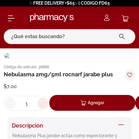
✨FREE DELIVERY +$65✨| CODIGO:FD65
¿Qué estas buscando?
términos más buscados
Código de artículo
:
36868
1
.
eucerin
Nebulasma 2mg/5ml rocnarf jarabe plus
2
.
protector solar
$
7
,
00
3
.
pilexil
4
.
bioderma
Agregar
5
.
cerave
6
.
megacistin
Descripción
7
.
degraler
Nebulasma Plus jarabe actúa como expectorante y 