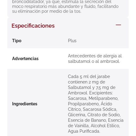
broncodilatador, ya que, estimula la secreción del 
8
.
roche posay
moco respiratorio más abundante y fluido, facilitando 
su eliminación por medio de la tos.
9
.
isdin
Especificaciones
10
.
neumoflux
Tipo
Plus
Antecedentes de alergia al
Advertencias
salbutamol o al ambroxol.
Cada 5 ml del jarabe
contienen 2 mg de
Salbutamol y 7,5 mg de
Ambroxol. Excipientes:
Sacarosa, Metilparabeno,
Ingredientes
Propilparabeno, Ácido
Cítrico, Sacarosa Sódica,
Glicerina, Citrato de Sodio,
Esencia de Banano, Esencia
de Vainilla, Alcohol Etílico,
Agua Purificada.