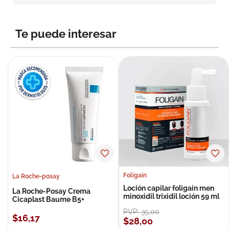
Te puede interesar
Foligain
La Roche-posay
Loción capilar foligain men
La Roche-Posay Crema
minoxidil trixidil loción 59 ml
Cicaplast Baume B5+
PVP:
35
,
00
$
16
,
17
$
28
,
00