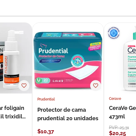
Cerave
Prudential
r foligain
CeraVe Ge
Protector de cama
 trixidil
473ml
prudential 20 unidades
PVP:
25
,
31
$
10
,
37
$
20
,
25