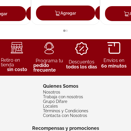
Agregar
Agreg
egar
Agregar
Retiro en
Envíos en
Programa tu
Descuentos
tienda
pedido
60 minutos
todos los días
sin costo
frecuente
Quienes Somos
Nosotros
Trabaja con nosotros
Grupo Difare
Locales
Términos y Condiciones
Contacta con Nosotros
Recompensas y promociones