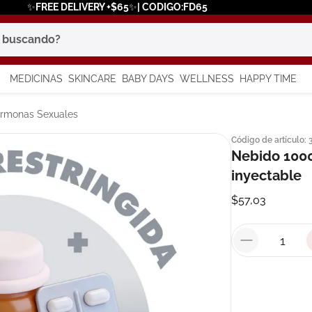
✨FREE DELIVERY +$65✨| CODIGO:FD65
scando?
MEDICINAS
SKINCARE
BABY DAYS
WELLNESS
HAPPY TIME
os más buscados
Hormonas Sexuales
Código de artículo
:
 solar
Nebido 1000
a
inyectable
$
57
,
03
say