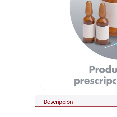
10
.
pañales
Descripción