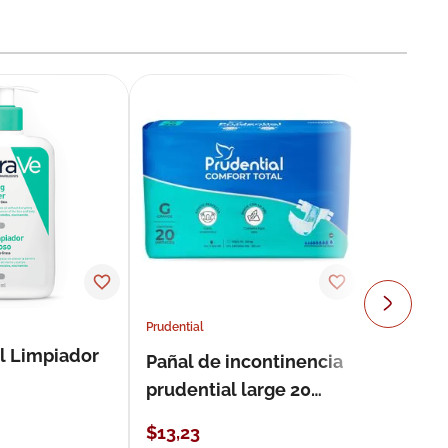
Prudential
l Limpiador
Pañal de incontinencia
prudential large 20
unidades
$
13
,
23