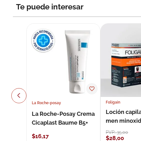
Te puede interesar
Foligain
La Roche-posay
Loción capila
La Roche-Posay Crema
men minoxidil
Cicaplast Baume B5+
loción 59 ml
PVP:
35
,
00
$
16
,
17
$
28
,
00