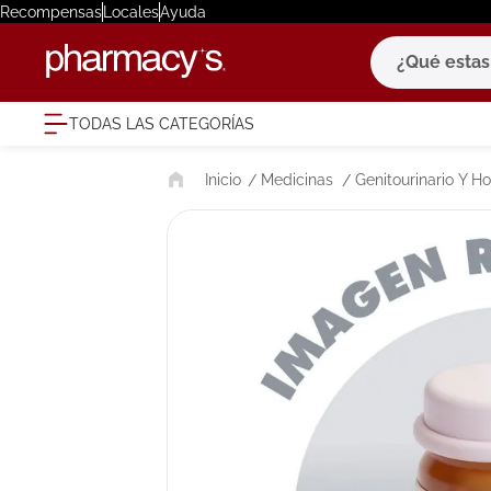
Recompensas
Locales
Ayuda
¿Qué estas bu
TODAS LAS CATEGORÍAS
términ
Medicinas
Genitourinario Y 
1
.
eucerin
2
.
protector
3
.
bioderm
4
.
pilexil
5
.
cerave
6
.
degraler
7
.
isdin
8
.
roche po
9
.
nivea